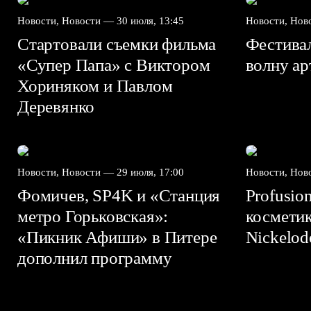
Новости, Новости —
30 июля, 13:45
Новости, Но
Стартовали съемки фильма
Фестива
«Супер Папа» с Виктором
волну а
Хориняком и Павлом
Деревянко
Новости, Новости —
29 июля, 17:00
Новости, Но
Фомичев, SP4K и «Станция
Profusio
метро Горьковская»:
космети
«Пикник Афиши» в Питере
Nickelo
дополнил программу