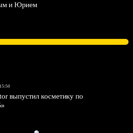
ым и Юрием
 15:50
tor выпустил косметику по
5»