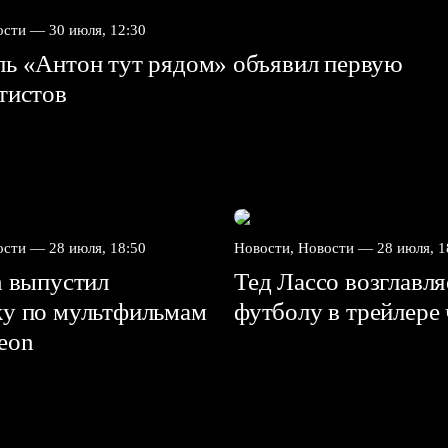
вости —
30 июля, 12:30
ль «Антон тут рядом» объявил первую
ртистов
вости —
28 июля, 18:50
Новости, Новости —
28 июля, 1
n выпустил
Тед Лассо возглавл
ку по мультфильмам
футболу в трейлере
deon