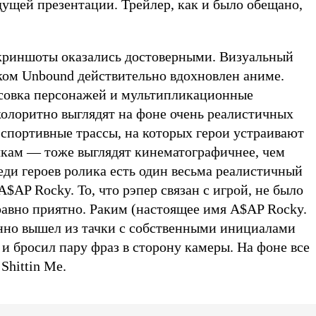
дущей презентации. Трейлер, как и было обещано,
криншоты оказались достоверными. Визуальный
вком Unbound действительно вдохновлен аниме.
совка персонажей и мультипликационные
олоритно выглядят на фоне очень реалистичных
 спортивные трассы, на которых герои устраивают
ачкам — тоже выглядят кинематографичнее, чем
еди героев ролика есть один весьма реалистичный
AP Rocky. То, что рэпер связан с игрой, не было
равно приятно. Раким (настоящее имя A$AP Rocky.
енно вышел из тачки с собственными инициалами
и бросил пару фраз в сторону камеры. На фоне все
 Shittin Me.