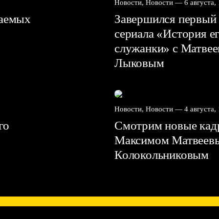
Новости, Новости —
6 августа,
ваемых
Завершился первый 
сериала «История е
служанки» с Матве
Лыковым
Новости, Новости —
4 августа,
го
Смотрим новые кадр
Максимом Матвеев
Колокольниковым