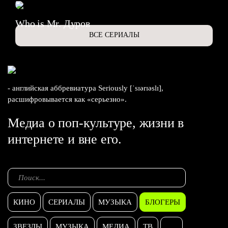
Who is Mr. Дуров
ВСЕ СЕРИАЛЫ
- английская аббревиатура Seriously [ˈsɪərɪəslɪ],
расшифровывается как «серьезно».
Медиа о поп-культуре, жизни в
интернете и вне его.
КИНО
СЕРИАЛЫ
МУЗЫКА
БЛОГЕРЫ
ЗВЕЗДЫ
МУЗЫКА
МЕДИА
ТВ
...