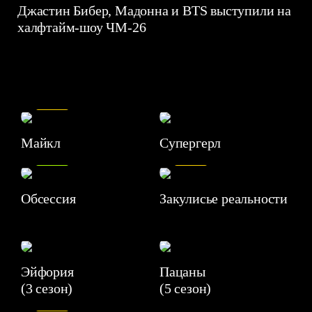
Джастин Бибер, Мадонна и BTS выступили на
халфтайм-шоу ЧМ-26
7.5
Майкл
Супергерл
8.2
7.1
Обсессия
Закулисье реальности
Эйфория
Пацаны
(3 сезон)
(5 сезон)
6.3