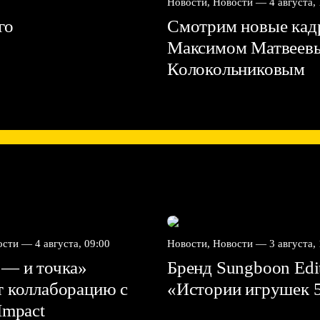
Новости, Новости —
4 августа,
го
Смотрим новые кадр
Максимом Матвеев
Колокольниковым
вости —
4 августа, 09:00
Новости, Новости —
3 августа,
 — и точка»
Бренд Sungboon Edi
т коллаборацию с
«Истории игрушек 
mpact⁠⁠