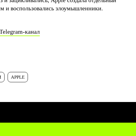
з и зацикливались, Apple создала отдельный
им и воспользовались злоумышленники.
Telegram-канал
И
APPLE