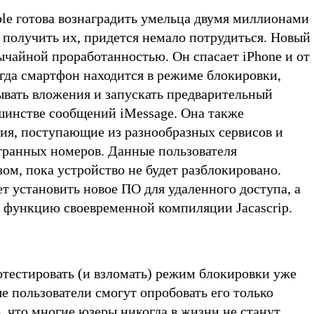
ple готова вознаградить умельца двумя миллионами
 получить их, придется немало потрудиться. Новый
ычайной проработанностью. Он спасает iPhone и от
огда смартфон находится в режиме блокировки,
ывать вложения и запускать предварительный
шинстве сообщений iMessage. Она также
ия, поступающие из разнообразных сервисов и
странных номеров. Данные пользователя
ом, пока устройство не будет разблокировано.
т установить новое ПО для удаленного доступа, а
т функцию своевременной компиляции Jacascrip.
отестировать (и взломать) режим блокировки уже
ые пользователи смогут опробовать его только
, что многие юзеры никогда в жизни не станут