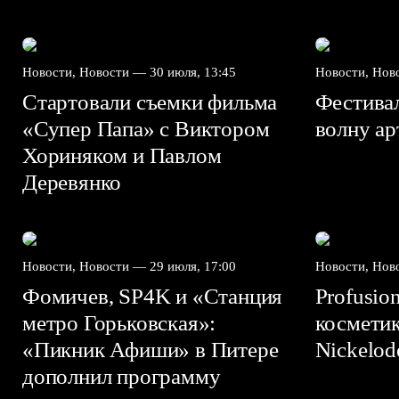
Новости, Новости —
30 июля, 13:45
Новости, Но
Стартовали съемки фильма
Фестива
«Супер Папа» с Виктором
волну а
Хориняком и Павлом
Деревянко
Новости, Новости —
29 июля, 17:00
Новости, Но
Фомичев, SP4K и «Станция
Profusio
метро Горьковская»:
космети
«Пикник Афиши» в Питере
Nickelo
дополнил программу