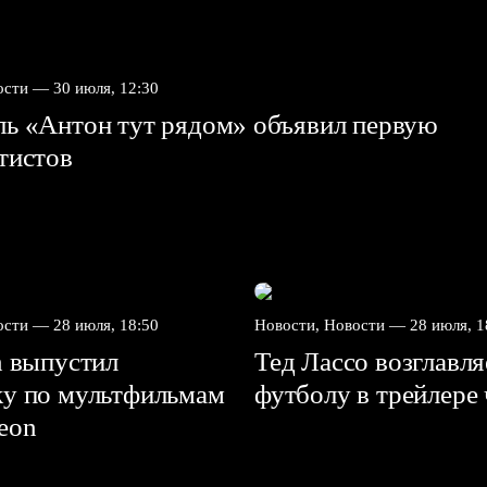
вости —
30 июля, 12:30
ль «Антон тут рядом» объявил первую
ртистов
вости —
28 июля, 18:50
Новости, Новости —
28 июля, 1
n выпустил
Тед Лассо возглавл
ку по мультфильмам
футболу в трейлере
deon