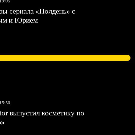
 19:05
ы сериала «Полдень» с
ым и Юрием
 15:50
tor выпустил косметику по
5»