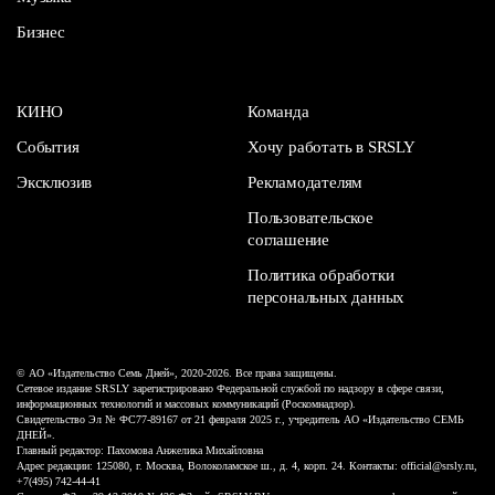
Бизнес
КИНО
Команда
События
Хочу работать в SRSLY
Эксклюзив
Рекламодателям
Пользовательское
соглашение
Политика обработки
персональных данных
© АО «Издательство Семь Дней», 2020-2026. Все права защищены.
Сетевое издание SRSLY зарегистрировано Федеральной службой по надзору в сфере связи,
информационных технологий и массовых коммуникаций (Роскомнадзор).
Свидетельство Эл № ФС77-89167 от 21 февраля 2025 г., учредитель АО «Издательство СЕМЬ
ДНЕЙ».
Главный редактор: Пахомова Анжелика Михайловна
Адрес редакции: 125080, г. Москва, Волоколамское ш., д. 4, корп. 24. Контакты: official@srsly.ru,
+7(495) 742-44-41