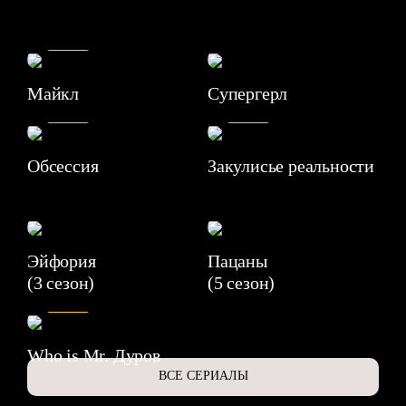
7.5
Майкл
Супергерл
8.2
7.1
Обсессия
Закулисье реальности
Эйфория
Пацаны
(3 сезон)
(5 сезон)
6.3
Who is Mr. Дуров
ВСЕ СЕРИАЛЫ