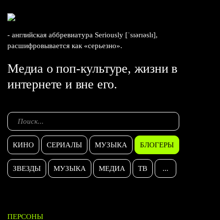
- английская аббревиатура Seriously [ˈsɪərɪəslɪ],
расшифровывается как «серьезно».
Медиа о поп-культуре, жизни в
интернете и вне его.
КИНО
СЕРИАЛЫ
МУЗЫКА
БЛОГЕРЫ
ЗВЕЗДЫ
МУЗЫКА
МЕДИА
ТВ
...
ПЕРСОНЫ