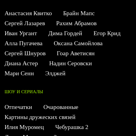
Анастасия Квитко
Брайн Мапс
Сергей Лазарев
Рахим Абрамов
Иван Ургант
Дима Гордей
Егор Крид
Алла Пугачева
Оксана Самойлова
Сергей Шнуров
Гоар Аветисян
Диана Астер
Надин Серовски
Мари Сенн
Элджей
ШОУ И СЕРИАЛЫ
Отпечатки
Очарованные
Картины дружеских связей
Илия Муромец
Чебурашка 2