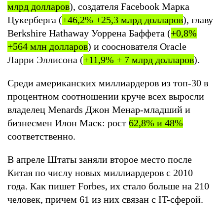
млрд долларов
), создателя Facebook Марка
Цукерберга (
+46,2% +25,3 млрд долларов
), главу
Berkshire Hathaway Уоррена Баффета (
+0,8%
+564 млн долларов
) и сооснователя Oracle
Ларри Эллисона (
+11,9% + 7 млрд долларов
).
Среди американских миллиардеров из топ-30 в
процентном соотношении круче всех выросли
владелец Menards Джон Менар-младший и
бизнесмен Илон Маск: рост
62,8% и 48%
соответственно.
В апреле Штаты заняли второе место после
Китая по числу новых миллиардеров с 2010
года. Как пишет Forbes, их стало больше на 210
человек, причем 61 из них связан с IT-сферой.