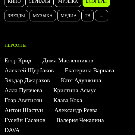
КИНО
СЕРИАЛЫ
МУЗЫКА
БЛОГЕРЫ
ЗВЕЗДЫ
МУЗЫКА
МЕДИА
ТВ
...
ПЕРСОНЫ
Егор Крид
Дима Масленников
Алексей Щербаков
Екатерина Варнава
Эльдар Джарахов
Катя Адушкина
Алла Пугачева
Кристина Асмус
Гоар Аветисян
Клава Кока
Антон Шастун
Александр Ревва
Гусейн Гасанов
Валерия Чекалина
DAVA