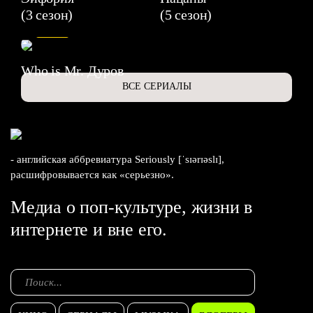
(3 сезон)
(5 сезон)
6.3
Who is Mr. Дуров
ВСЕ СЕРИАЛЫ
- английская аббревиатура Seriously [ˈsɪərɪəslɪ],
расшифровывается как «серьезно».
Медиа о поп-культуре, жизни в
интернете и вне его.