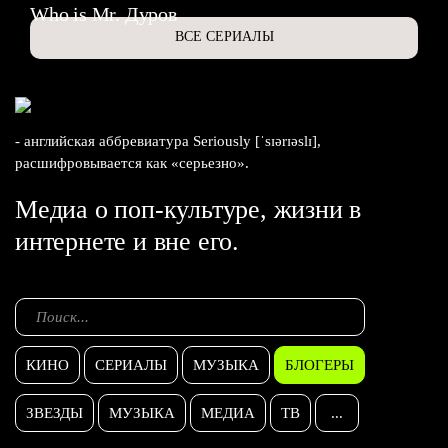
Who is Mr. Дуров
ВСЕ СЕРИАЛЫ
- английская аббревиатура Seriously [ˈsɪərɪəslɪ],
расшифровывается как «серьезно».
Медиа о поп-культуре, жизни в
интернете и вне его.
КИНО
СЕРИАЛЫ
МУЗЫКА
БЛОГЕРЫ
ЗВЕЗДЫ
МУЗЫКА
МЕДИА
ТВ
...