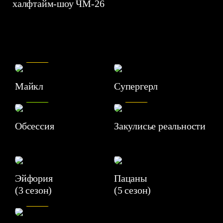
халфтайм-шоу ЧМ-26
7.5
Майкл
Супергерл
8.2
7.1
Обсессия
Закулисье реальности
Эйфория
Пацаны
(3 сезон)
(5 сезон)
6.3