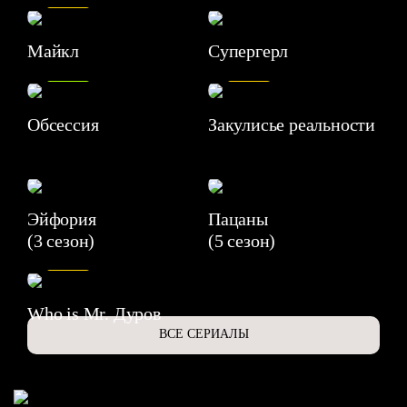
Майкл
Супергерл
8.2
7.1
Обсессия
Закулисье реальности
Эйфория
Пацаны
(3 сезон)
(5 сезон)
6.3
Who is Mr. Дуров
ВСЕ СЕРИАЛЫ