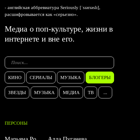
- английская аббревиатура Seriously [ˈsɪərɪəslɪ],
расшифровывается как «серьезно».
Медиа о поп-культуре, жизни в
интернете и вне его.
КИНО
СЕРИАЛЫ
МУЗЫКА
БЛОГЕРЫ
ЗВЕЗДЫ
МУЗЫКА
МЕДИА
ТВ
...
ПЕРСОНЫ
Марьяна Ро
Алла Пугачева