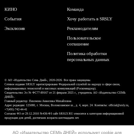
КИНО
Команда
События
Хочу работать в SRSLY
Эксклюзив
Рекламодателям
Пользовательское
соглашение
Политика обработки
персональных данных
© АО «Издательство Семь Дней», 2020-2026. Все права защищены.
Сетевое издание SRSLY зарегистрировано Федеральной службой по надзору в сфере связи,
информационных технологий и массовых коммуникаций (Роскомнадзор).
Свидетельство Эл № ФС77-89167 от 21 февраля 2025 г., учредитель АО «Издательство СЕМЬ
ДНЕЙ».
Главный редактор: Пахомова Анжелика Михайловна
Адрес редакции: 125080, г. Москва, Волоколамское ш., д. 4, корп. 24. Контакты: official@srsly.ru,
+7(495) 742-44-41
Согласно ФЗ от 29.12.2010 №436-ФЗ сайт SRSLY.RU относится к категории информационной
продукции для детей, достигших возраста шестнадцати лет.
Design by White Russian
АО «Издательство СЕМЬ ДНЕЙ»
использует cookie
для