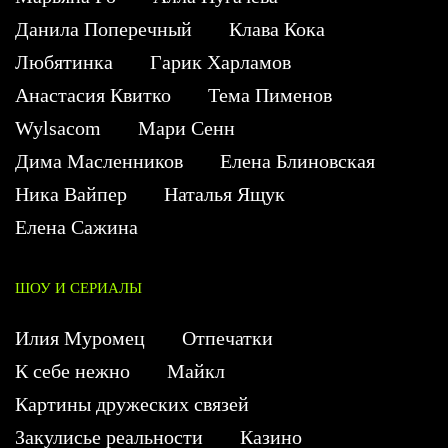
Данила Поперечный
Клава Кока
Любятинка
Гарик Харламов
Анастасия Квитко
Тема Пименов
Wylsacom
Мари Сенн
Дима Масленников
Елена Блиновская
Ника Вайпер
Наталья Ящук
Елена Сажина
ШОУ И СЕРИАЛЫ
Илия Муромец
Отпечатки
К себе нежно
Майкл
Картины дружеских связей
Закулисье реальности
Казино