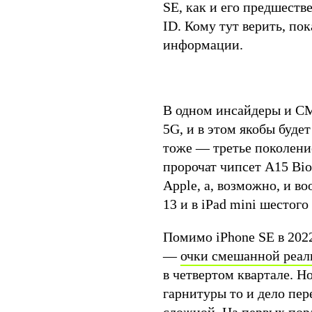
SE, как и его предшеств
ID. Кому тут верить, по
информации.
В одном инсайдеры и СМ
5G, и в этом якобы буде
тоже — третье поколени
пророчат чипсет A15 Bi
Apple, а, возможно, и в
13 и в iPad mini шестог
Помимо iPhone SE в 202
—
очки смешанной реал
в четвертом квартале. Но
гарнитуры то и дело пе