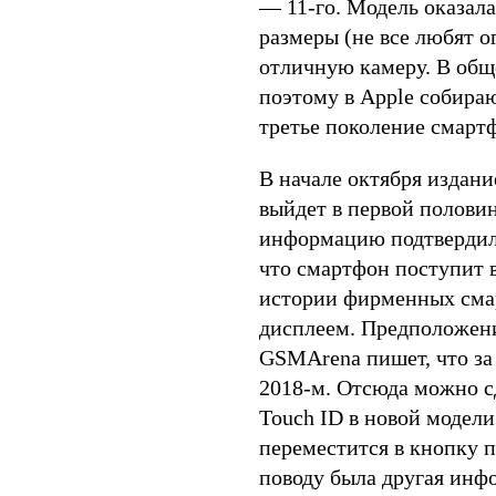
— 11-го. Модель оказала
размеры (не все любят 
отличную камеру. В общ
поэтому в Apple собира
третье поколение смарт
В начале октября издани
выйдет в первой половин
информацию подтвердили
что смартфон поступит в
истории фирменных сма
дисплеем. Предположени
GSMArena пишет, что за
2018-м. Отсюда можно с
Touch ID в новой модели
переместится в кнопку п
поводу была другая инф