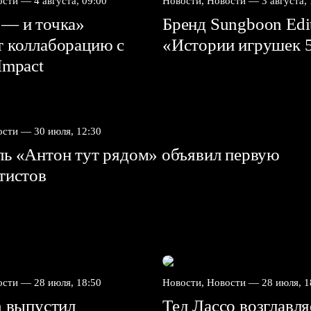
вости —
4 августа, 09:00
Новости, Новости —
3 августа,
 — и точка»
Бренд Sungboon Edi
т коллаборацию с
«Истории игрушек 
mpact⁠⁠
вости —
30 июля, 12:30
ль «Антон тут рядом» объявил первую
ртистов
вости —
28 июля, 18:50
Новости, Новости —
28 июля, 1
n выпустил
Тед Лассо возглавл