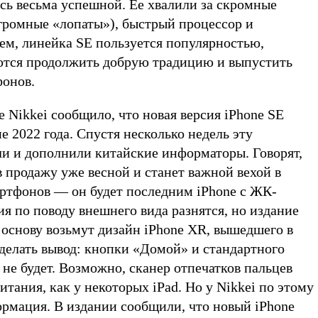
сь весьма успешной. Ее хвалили за скромные
огромные «лопаты»), быстрый процессор и
ем, линейка SE пользуется популярностью,
ются продолжить добрую традицию и выпустить
фонов.
е Nikkei сообщило, что новая версия iPhone SE
е 2022 года. Спустя несколько недель эту
 и дополнили китайские информаторы. Говорят,
 продажу уже весной и станет важной вехой в
ртфонов — он будет последним iPhone с ЖК-
я по поводу внешнего вида разнятся, но издание
 основу возьмут дизайн iPhone XR, вышедшего в
делать вывод: кнопки «Домой» и стандартного
 не будет. Возможно, сканер отпечатков пальцев
итания, как у некоторых iPad. Но у Nikkei по этому
ормация. В издании сообщили, что новый iPhone