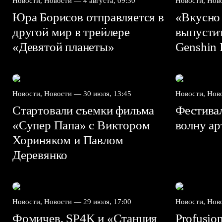
Новости, Новости —
4 августа, 09:30
Новости, Но
Юра Борисов отправляется в
«Вкусно
другой мир в трейлере
выпусти
«Девятой планеты»
Genshin I
Новости, Новости —
30 июля, 13:45
Новости, Но
Стартовали съемки фильма
Фестива
«Супер Папа» с Виктором
волну а
Хориняком и Павлом
Деревянко
Новости, Новости —
29 июля, 17:00
Новости, Но
Фомичев, SP4K и «Станция
Profusio