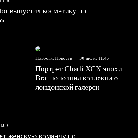
 15:50
tor выпустил косметику по
5»
Новости, Новости —
30 июля, 11:45
Портрет Charli XCX эпохи
Brat пополнил коллекцию
лондонской галереи
8:00
яет женскую команду по