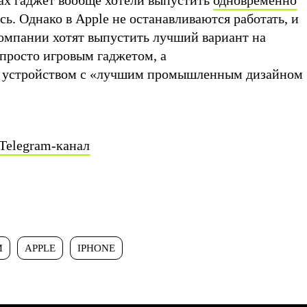
ах гаджет вообще хотели выпустить
одновременно
ось. Однако в Apple не останавливаются работать, и
компании хотят выпустить лучший вариант на
 просто игровым гаджетом, а
 устройством с «лучшим промышленным дизайном
Telegram-канал
И
APPLE
IPHONE