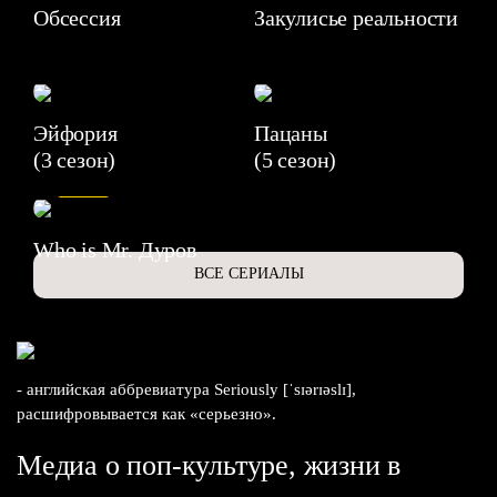
Обсессия
Закулисье реальности
Эйфория
Пацаны
(3 сезон)
(5 сезон)
6.3
Who is Mr. Дуров
ВСЕ СЕРИАЛЫ
- английская аббревиатура Seriously [ˈsɪərɪəslɪ],
расшифровывается как «серьезно».
Медиа о поп-культуре, жизни в