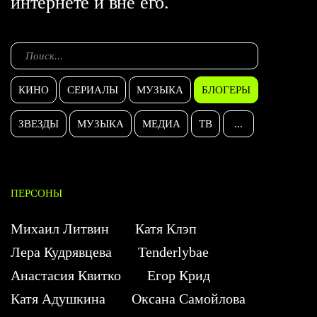
интернете и вне его.
КИНО
СЕРИАЛЫ
МУЗЫКА
БЛОГЕРЫ
ЗВЕЗДЫ
МУЗЫКА
МЕДИА
ТВ
...
ПЕРСОНЫ
Михаил Литвин
Катя Клэп
Лера Кудрявцева
Tenderlybae
Анастасия Квитко
Егор Крид
Катя Адушкина
Оксана Самойлова