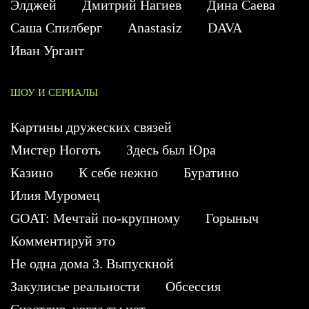
Элджей
Дмитрий Нагиев
Дина Саева
Саша Спилберг
Anastasiz
DAVA
Иван Ургант
ШОУ И СЕРИАЛЫ
Картины дружеских связей
Мистер Ноготь
Здесь был Юра
Казино
К себе нежно
Буратино
Илия Муромец
GOAT: Мечтай по-крупному
Горыныч
Комментируй это
Не одна дома 3. Выпускной
Закулисье реальности
Обсессия