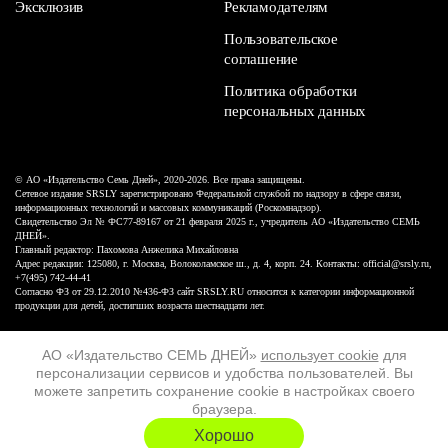
Эксклюзив
Рекламодателям
Пользовательское
соглашение
Политика обработки
персональных данных
© АО «Издательство Семь Дней», 2020-2026. Все права защищены.
Сетевое издание SRSLY зарегистрировано Федеральной службой по надзору в сфере связи,
информационных технологий и массовых коммуникаций (Роскомнадзор).
Свидетельство Эл № ФС77-89167 от 21 февраля 2025 г., учредитель АО «Издательство СЕМЬ
ДНЕЙ».
Главный редактор: Пахомова Анжелика Михайловна
Адрес редакции: 125080, г. Москва, Волоколамское ш., д. 4, корп. 24. Контакты: official@srsly.ru,
+7(495) 742-44-41
Согласно ФЗ от 29.12.2010 №436-ФЗ сайт SRSLY.RU относится к категории информационной
продукции для детей, достигших возраста шестнадцати лет.
Design by White Russian
АО «Издательство СЕМЬ ДНЕЙ»
использует cookie
для
персонализации сервисов и удобства пользователей. Вы
16+
можете запретить сохранение cookie в настройках своего
браузера.
ХОЧУ ЕЩЁ
Хорошо