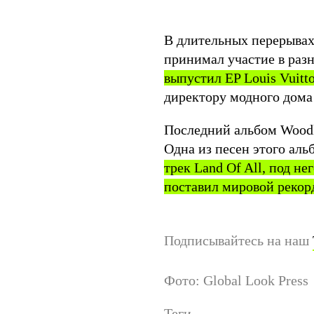
В длительных перерыва
принимал участие в раз
выпустил EP Louis Vuitt
директору модного дома
Последний альбом Woodki
Одна из песен этого ал
трек Land Of All, под н
поставил мировой рекор
Подписывайтесь на наш
Фото: Global Look Press
Теги