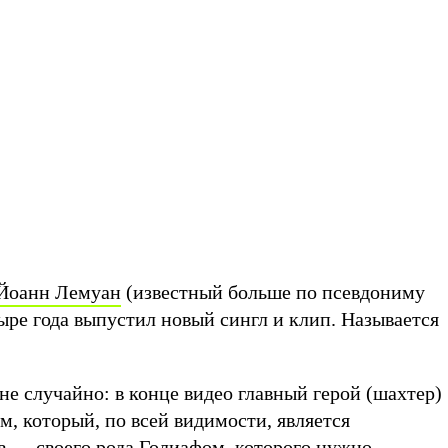
Йоанн Лемуан
(известный больше по псевдониму
ыре года выпустил новый сингл и клип. Называется
не случайно: в конце видео главный герой (шахтер)
м, который, по всей видимости, является
в — своего рода Голиафом, которого нужно