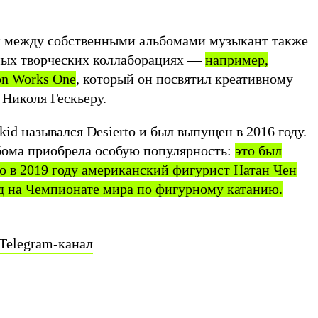
х между собственными альбомами музыкант также
ных творческих коллаборациях —
например,
on Works One
, который он посвятил креативному
 Николя Гескьеру.
d назывался Desierto и был выпущен в 2016 году.
ьбома приобрела особую популярность:
это был
его в 2019 году американский фигурист Натан Чен
д на Чемпионате мира по фигурному катанию.
Telegram-канал