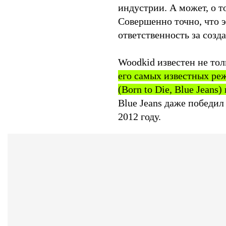
индустрии. А может, о т
Совершенно точно, что 
ответственность за созда
Woodkid известен не тол
его самых известных ре
(Born to Die, Blue Jeans
Blue Jeans даже победил
2012 году.