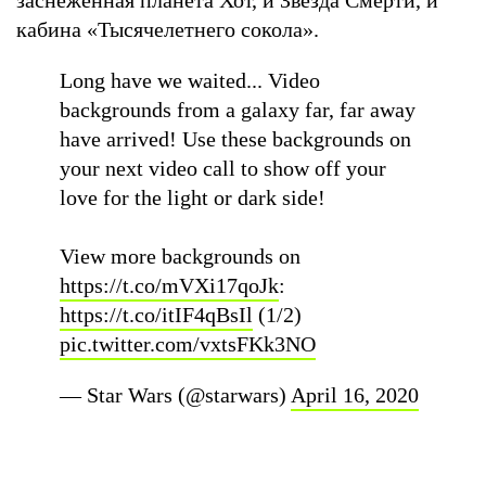
кабина «Тысячелетнего сокола».
Long have we waited... Video
backgrounds from a galaxy far, far away
have arrived! Use these backgrounds on
your next video call to show off your
love for the light or dark side!
View more backgrounds on
https://t.co/mVXi17qoJk
:
https://t.co/itIF4qBsIl
(1/2)
pic.twitter.com/vxtsFKk3NO
— Star Wars (@starwars)
April 16, 2020