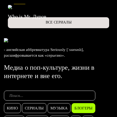
Who is Mr. Дуров
ВСЕ СЕРИАЛЫ
- английская аббревиатура Seriously [ˈsɪərɪəslɪ],
расшифровывается как «серьезно».
Медиа о поп-культуре, жизни в
интернете и вне его.
КИНО
СЕРИАЛЫ
МУЗЫКА
БЛОГЕРЫ