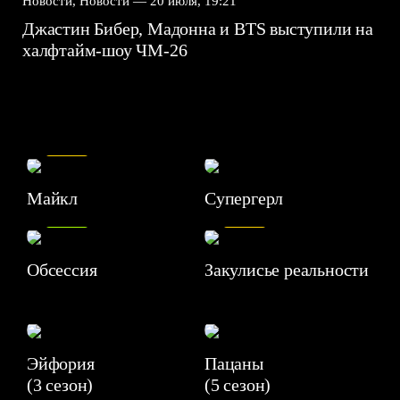
Новости, Новости —
20 июля, 19:21
Джастин Бибер, Мадонна и BTS выступили на
халфтайм-шоу ЧМ-26
7.5
Майкл
Супергерл
8.2
7.1
Обсессия
Закулисье реальности
Эйфория
Пацаны
(3 сезон)
(5 сезон)
6.3