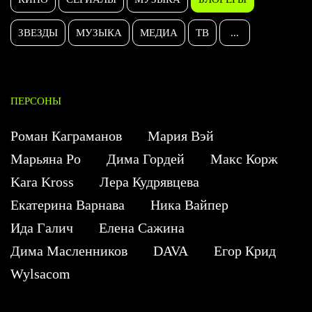
ЗВЕЗДЫ
МУЗЫКА
МЕДИА
ТВ
...
ПЕРСОНЫ
Роман Каграманов
Мария Вэй
Марьяна Ро
Дима Гордей
Макс Корж
Kara Kross
Лера Кудрявцева
Екатерина Варнава
Ника Вайпер
Ида Галич
Елена Сажина
Дима Масленников
DAVA
Егор Крид
Wylsacom