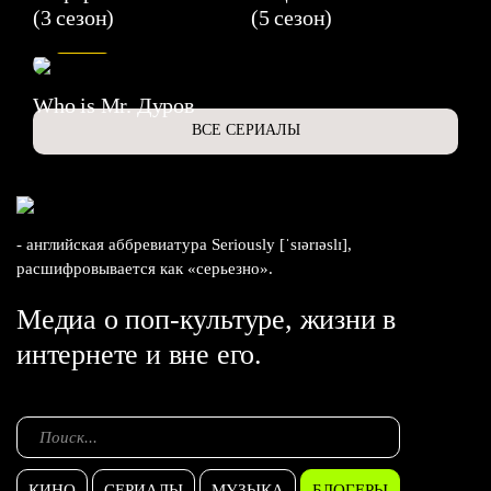
(3 сезон)
(5 сезон)
6.3
Who is Mr. Дуров
ВСЕ СЕРИАЛЫ
- английская аббревиатура Seriously [ˈsɪərɪəslɪ],
расшифровывается как «серьезно».
Медиа о поп-культуре, жизни в
интернете и вне его.
КИНО
СЕРИАЛЫ
МУЗЫКА
БЛОГЕРЫ