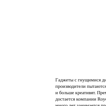
Гаджеты с гнущимися д
производители пытаются
и больше креативят. Пре
достается компании Royo
много лет занимается пр