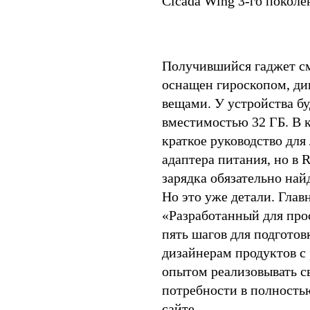
Cicada Wing 3-го поколе
Получившийся гаджет см
оснащен гироскопом, д
вещами. У устройства б
вместимостью 32 ГБ. В к
краткое руководство для
адаптера питания, но в 
зарядка обязательно най
Но это уже детали. Глав
«Разработанный для про
пять шагов для подготов
дизайнерам продуктов с
опытом реализовывать с
потребности в полность
сайте.