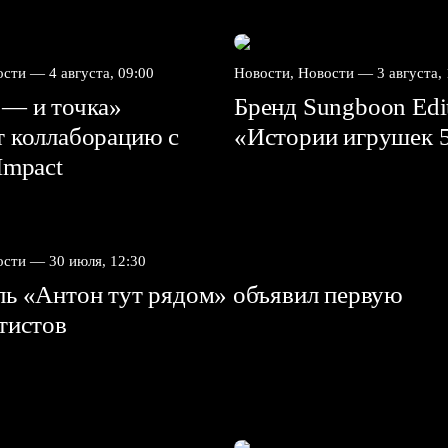
вости —
4 августа, 09:00
Новости, Новости —
3 августа,
 — и точка»
Бренд Sungboon Edi
т коллаборацию с
«Истории игрушек 
mpact⁠⁠
вости —
30 июля, 12:30
ль «Антон тут рядом» объявил первую
ртистов