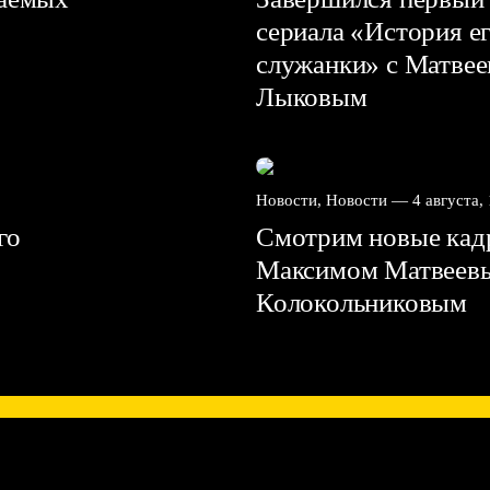
сериала «История е
служанки» с Матве
Лыковым
Новости, Новости —
4 августа,
го
Смотрим новые кадр
Максимом Матвеев
Колокольниковым