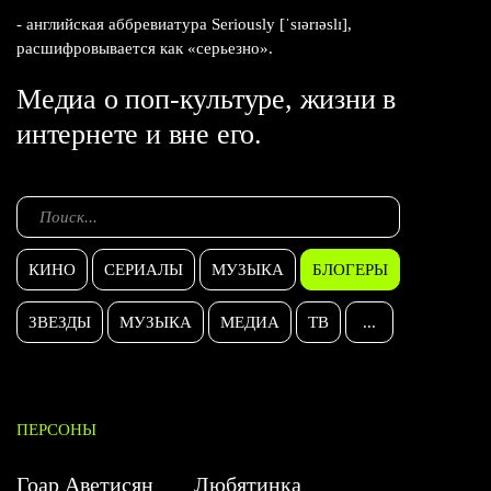
- английская аббревиатура Seriously [ˈsɪərɪəslɪ],
расшифровывается как «серьезно».
Медиа о поп-культуре, жизни в
интернете и вне его.
КИНО
СЕРИАЛЫ
МУЗЫКА
БЛОГЕРЫ
ЗВЕЗДЫ
МУЗЫКА
МЕДИА
ТВ
...
ПЕРСОНЫ
Гоар Аветисян
Любятинка