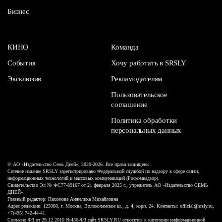
Бизнес
КИНО
Команда
События
Хочу работать в SRSLY
Эксклюзив
Рекламодателям
Пользовательское
соглашение
Политика обработки
персональных данных
© АО «Издательство Семь Дней», 2020-2026. Все права защищены.
Сетевое издание SRSLY зарегистрировано Федеральной службой по надзору в сфере связи,
информационных технологий и массовых коммуникаций (Роскомнадзор).
Свидетельство Эл № ФС77-89167 от 21 февраля 2025 г., учредитель АО «Издательство СЕМЬ
ДНЕЙ».
Главный редактор: Пахомова Анжелика Михайловна
Адрес редакции: 125080, г. Москва, Волоколамское ш., д. 4, корп. 24. Контакты: official@srsly.ru,
+7(495) 742-44-41
Согласно ФЗ от 29.12.2010 №436-ФЗ сайт SRSLY.RU относится к категории информационной