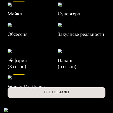
Майкл
Супергерл
8.2
7.1
Обсессия
Закулисье реальности
Эйфория
Пацаны
(3 сезон)
(5 сезон)
6.3
Who is Mr. Дуров
ВСЕ СЕРИАЛЫ