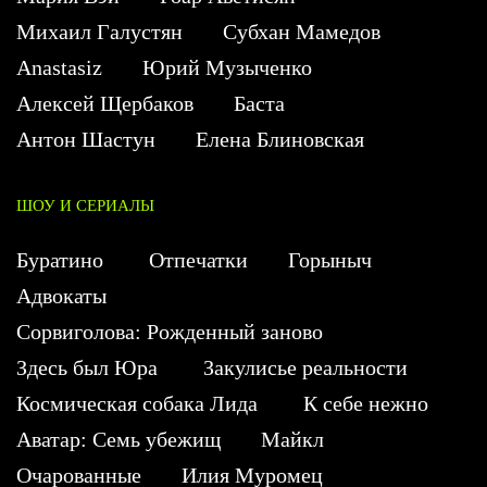
Михаил Галустян
Субхан Мамедов
Anastasiz
Юрий Музыченко
Алексей Щербаков
Баста
Антон Шастун
Елена Блиновская
ШОУ И СЕРИАЛЫ
Буратино
Отпечатки
Горыныч
Адвокаты
Сорвиголова: Рожденный заново
Здесь был Юра
Закулисье реальности
Космическая собака Лида
К себе нежно
Аватар: Семь убежищ
Майкл
Очарованные
Илия Муромец