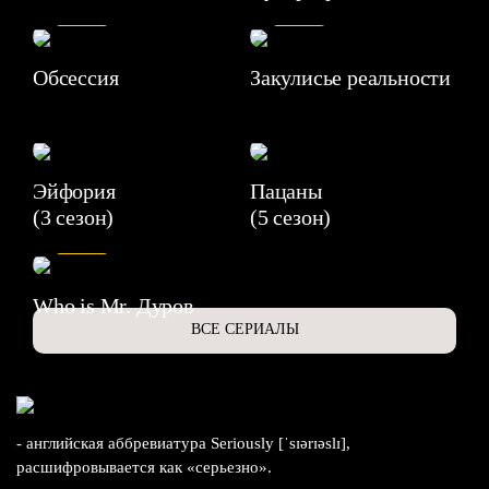
8.2
7.1
Обсессия
Закулисье реальности
Эйфория
Пацаны
(3 сезон)
(5 сезон)
6.3
Who is Mr. Дуров
ВСЕ СЕРИАЛЫ
- английская аббревиатура Seriously [ˈsɪərɪəslɪ],
расшифровывается как «серьезно».