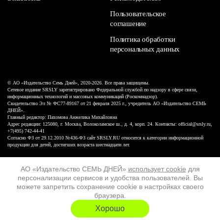
Пользовательское
соглашение
Политика обработки
персональных данных
© АО «Издательство Семь Дней», 2020-2026. Все права защищены.
Сетевое издание SRSLY зарегистрировано Федеральной службой по надзору в сфере связи,
информационных технологий и массовых коммуникаций (Роскомнадзор).
Свидетельство Эл № ФС77-89167 от 21 февраля 2025 г., учредитель АО «Издательство СЕМЬ
ДНЕЙ».
Главный редактор: Пахомова Анжелика Михайловна
Адрес редакции: 125080, г. Москва, Волоколамское ш., д. 4, корп. 24. Контакты: official@srsly.ru,
+7(495) 742-44-41
Согласно ФЗ от 29.12.2010 №436-ФЗ сайт SRSLY.RU относится к категории информационной
продукции для детей, достигших возраста шестнадцати лет.
Design by White Russian
АО «Издательство СЕМЬ ДНЕЙ»
использует cookie
для
персонализации сервисов и удобства пользователей. Вы
16+
можете запретить сохранение cookie в настройках своего
браузера.
ХОЧУ ЕЩЁ
Хорошо