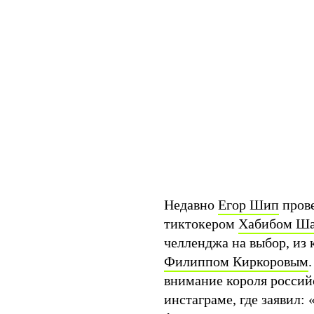
Недавно
Егор Шип
прове
тиктокером
Хабибом Ш
челленджа на выбор, из
Филиппом Киркоровым
внимание короля российс
инстаграме, где заявил: