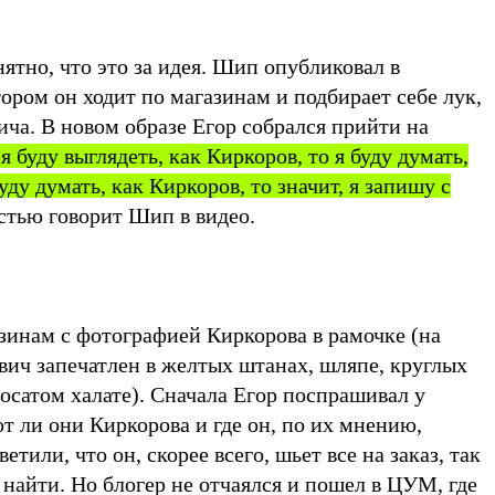
нятно, что это за идея. Шип опубликовал в
тором он ходит по магазинам и подбирает себе лук,
ча. В новом образе Егор собрался прийти на
я буду выглядеть, как Киркоров, то я буду думать,
уду думать, как Киркоров, то значит, я запишу с
стью говорит Шип в видео.
зинам с фотографией Киркорова в рамочке (на
ич запечатлен в желтых штанах, шляпе, круглых
осатом халате). Сначала Егор поспрашивал у
т ли они Киркорова и где он, по их мнению,
етили, что он, скорее всего, шьет все на заказ, так
е найти. Но блогер не отчаялся и пошел в ЦУМ, где