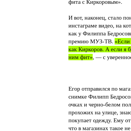
фита с Киркоровым».
И вот, наконец, стало по
инстаграме видео, на ко
как у Филиппа Бедросови
премию МУЗ-ТВ.
«Если 
как Киркоров. А если я б
ним фит»
, — с уверенно
Егор отправился по мага
снимке Филипп Бедросов
очках и черно-белом пол
прохожих на улице, знаю
покупает одежду. Ему отв
что в магазинах такое н