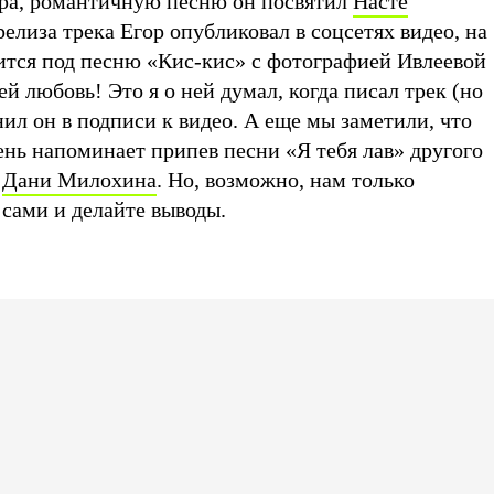
ера, романтичную песню он посвятил
Насте
релиза трека Егор опубликовал в соцсетях видео, на
ится под песню «Кис-кис» с фотографией Ивлеевой
ей любовь! Это я о ней думал, когда писал трек (но
нил он в подписи к видео. А еще мы заметили, что
ень напоминает припев песни «Я тебя лав» другого
—
Дани Милохина
. Но, возможно, нам только
 сами и делайте выводы.