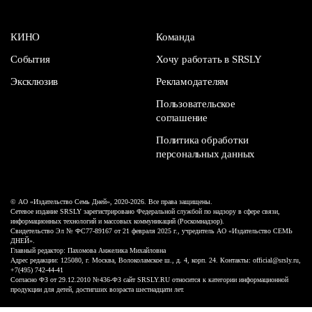
КИНО
Команда
События
Хочу работать в SRSLY
Эксклюзив
Рекламодателям
Пользовательское
соглашение
Политика обработки
персональных данных
© АО «Издательство Семь Дней», 2020-2026. Все права защищены.
Сетевое издание SRSLY зарегистрировано Федеральной службой по надзору в сфере связи,
информационных технологий и массовых коммуникаций (Роскомнадзор).
Свидетельство Эл № ФС77-89167 от 21 февраля 2025 г., учредитель АО «Издательство СЕМЬ
ДНЕЙ».
Главный редактор: Пахомова Анжелика Михайловна
Адрес редакции: 125080, г. Москва, Волоколамское ш., д. 4, корп. 24. Контакты: official@srsly.ru,
+7(495) 742-44-41
Согласно ФЗ от 29.12.2010 №436-ФЗ сайт SRSLY.RU относится к категории информационной
продукции для детей, достигших возраста шестнадцати лет.