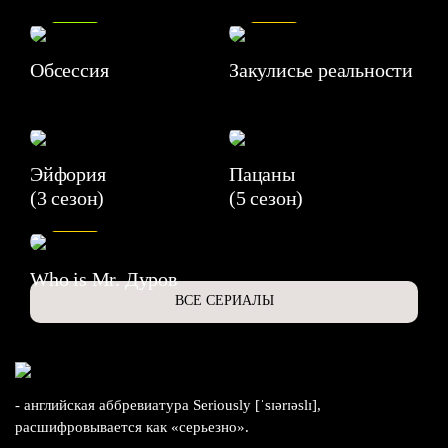
8.2
7.1
Обсессия
Закулисье реальности
Эйфория
Пацаны
(3 сезон)
(5 сезон)
6.3
Who is Mr. Дуров
ВСЕ СЕРИАЛЫ
- английская аббревиатура Seriously [ˈsɪərɪəslɪ],
расшифровывается как «серьезно».