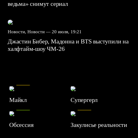
ведьма» снимут сериал
Новости, Новости —
20 июля, 19:21
Джастин Бибер, Мадонна и BTS выступили на
халфтайм-шоу ЧМ-26
7.5
Майкл
Супергерл
8.2
7.1
Обсессия
Закулисье реальности