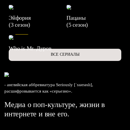
Эйфория
Пацаны
(3 сезон)
(5 сезон)
6.3
Who is Mr. Дуров
ВСЕ СЕРИАЛЫ
- английская аббревиатура Seriously [ˈsɪərɪəslɪ],
расшифровывается как «серьезно».
Медиа о поп-культуре, жизни в
интернете и вне его.