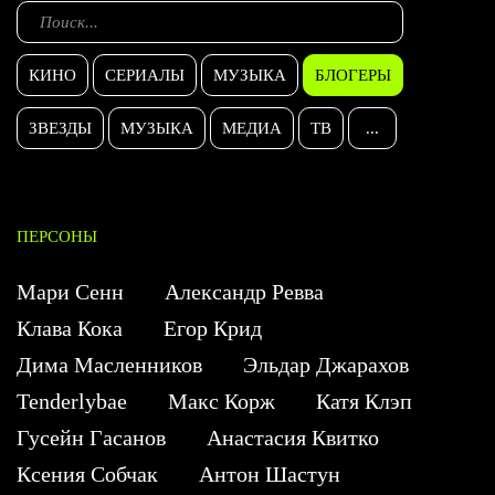
КИНО
СЕРИАЛЫ
МУЗЫКА
БЛОГЕРЫ
ЗВЕЗДЫ
МУЗЫКА
МЕДИА
ТВ
...
ПЕРСОНЫ
Мари Сенн
Александр Ревва
Клава Кока
Егор Крид
Дима Масленников
Эльдар Джарахов
Tenderlybae
Макс Корж
Катя Клэп
Гусейн Гасанов
Анастасия Квитко
Ксения Собчак
Антон Шастун