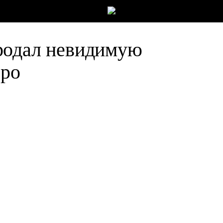
родал невидимую
вро