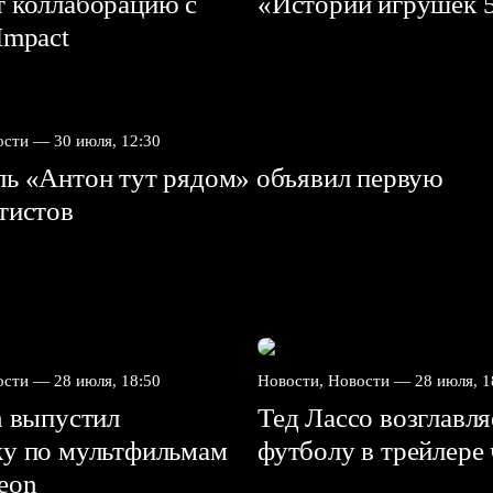
т коллаборацию с
«Истории игрушек 
mpact⁠⁠
вости —
30 июля, 12:30
ль «Антон тут рядом» объявил первую
ртистов
вости —
28 июля, 18:50
Новости, Новости —
28 июля, 1
n выпустил
Тед Лассо возглавл
ку по мультфильмам
футболу в трейлере
deon