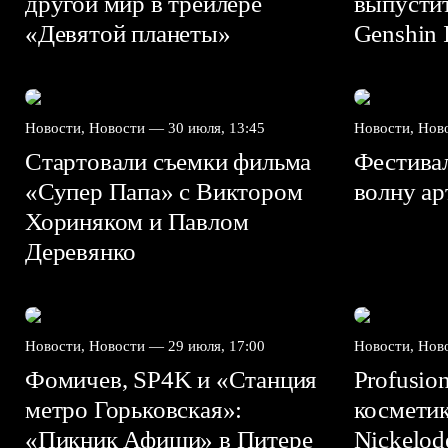
другой мир в трейлере
выпусти
«Девятой планеты»
Genshin I
Новости, Новости —
30 июля, 13:45
Новости, Но
Стартовали съемки фильма
Фестива
«Супер Папа» с Виктором
волну а
Хориняком и Павлом
Деревянко
Новости, Новости —
29 июля, 17:00
Новости, Но
Фомичев, SP4K и «Станция
Profusio
метро Горьковская»:
космети
«Пикник Афиши» в Питере
Nickelo