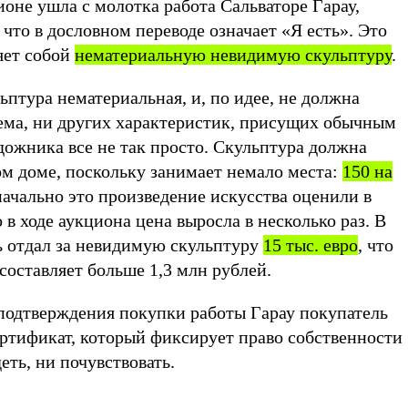
ионе ушла с молотка работа Сальваторе Гарау,
 что в дословном переводе означает «Я есть». Это
яет собой
нематериальную невидимую скульптуру
.
льптура нематериальная, и, по идее, не должна
ема, ни других характеристик, присущих обычным
дожника все не так просто. Скульптура должна
ом доме, поскольку занимает немало места:
150 на
начально это произведение искусства оценили в
 в ходе аукциона цена выросла в несколько раз. В
ь отдал за невидимую скульптуру
15 тыс. евро
, что
составляет больше 1,3 млн рублей.
 подтверждения покупки работы Гарау покупатель
ртификат, который фиксирует право собственности
деть, ни почувствовать.