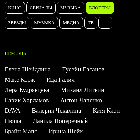
КИНО
СЕРИАЛЫ
МУЗЫКА
БЛОГЕРЫ
ЗВЕЗДЫ
МУЗЫКА
МЕДИА
ТВ
...
ПЕРСОНЫ
Елена Шейдлина
Гусейн Гасанов
Макс Корж
Ида Галич
Лера Кудрявцева
Михаил Литвин
Гарик Харламов
Антон Лапенко
DAVA
Валерия Чекалина
Катя Клэп
Нюша
Данила Поперечный
Брайн Мапс
Ирина Шейк