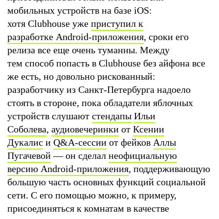
мобильных устройств на базе iOS:
хотя Clubhouse уже
приступил к
разработке Android-приложения
, сроки его
релиза все еще очень туманны. Между
тем способ попасть в Clubhouse без айфона все
же есть, но довольно рискованный:
разработчику из Санкт-Петербурга надоело
стоять в стороне, пока обладатели яблочных
устройств слушают
стендапы
Ильи
Соболева
,
аудиовечеринки
от
Ксении
Дукалис
и
Q&A-сессии
от фейков
Аллы
Пугачевой
— он сделал
неофициальную
версию Android-приложения
, поддерживающую
большую часть основных функций социальной
сети. С его помощью можно, к примеру,
присоединяться к комнатам в качестве