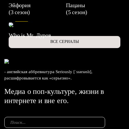
Эйфория
Пацаны
(3 сезон)
(5 сезон)
6.3
Who is Mr. Дуров
ВСЕ СЕРИАЛЫ
- английская аббревиатура Seriously [ˈsɪərɪəslɪ],
расшифровывается как «серьезно».
Медиа о поп-культуре, жизни в
интернете и вне его.