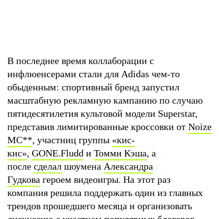
В последнее время коллаборации с
инфлюенсерами стали для Adidas чем-то
обыденным: спортивный бренд запустил
масштабную рекламную кампанию по случаю
пятидесятилетия культовой модели Superstar,
представив лимитированные кроссовки от
Noize
MC
**
, участниц группы
«кис-
кис»
,
GONE.Fludd
и
Томми Кэша
, а
после
сделал
шоумена
Александра
Гудкова
героем видеоигры. На этот раз
компания решила поддержать один из главных
трендов прошедшего месяца и организовать
дискуссию с участием популярных блогеров