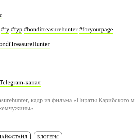
r
e
#fy
#fyp
#bonditreasurehunter
#foryourpage
BondiTreasureHunter
Telegram-канал
surehunter, кадр из фильма «Пираты Карибского м
 жемчужины»
ЛАЙФСТАЙЛ
БЛОГЕРЫ