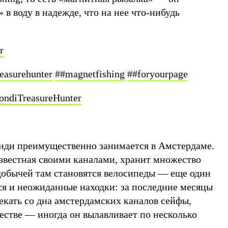
 в воду в надежде, что на нее что-нибудь
r
easurehunter
##magnetfishing
##foryourpage
BondiTreasureHunter
нди преимущественно занимается в Амстердаме.
звестная своими каналами, хранит множество
 добычей там становятся велосипеды — еще один
ся и неожиданные находки: за последние месяцы
екать со дна амстердамских каналов сейфы,
естве — иногда он вылавливает по несколько