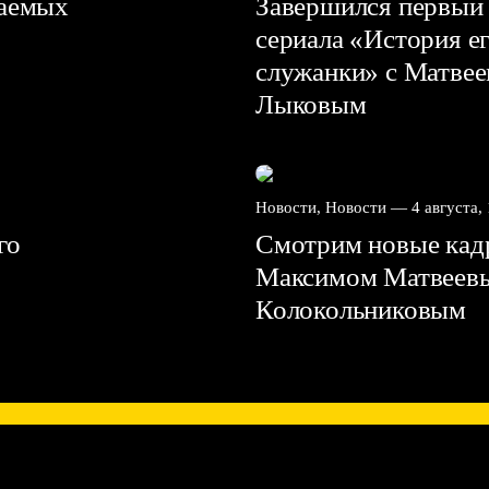
ваемых
Завершился первый 
сериала «История е
служанки» с Матве
Лыковым
Новости, Новости —
4 августа,
го
Смотрим новые кадр
Максимом Матвеев
Колокольниковым