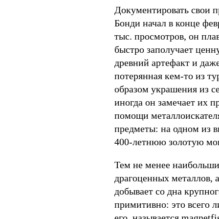
Документировать свои п
Бонди начал в конце фев
тыс. просмотров, он пла
быстро заполучает ценн
древний артефакт и даже
потерянная кем-то из ту
образом украшения из се
иногда он замечает их п
помощи металлоискателя
предметы: на одном из 
400-летнюю золотую мо
Тем не менее наибольши
драгоценных металлов, 
добывает со дна крупно
примитивно: это всего л
его, называется magnetf