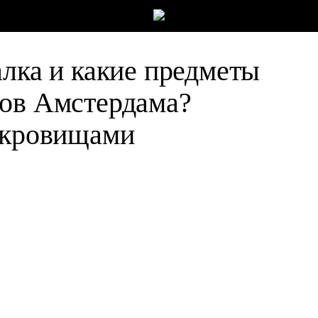
алка и какие предметы
лов Амстердама?
сокровищами