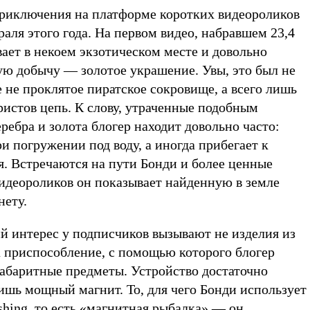
риключения на платформе коротких видеороликов
раля этого года. На первом видео, набравшем 23,4
вает в некоем экзотическом месте и довольно
ую добычу — золотое украшение. Увы, это был не
 не проклятое пиратское сокровище, а всего лишь
ристов цепь. К слову, утраченные подобным
ребра и золота блогер находит довольно часто:
ри погружении под воду, а иногда прибегает к
. Встречаются на пути Бонди и более ценные
видеороликов он показывает найденную в земле
нету.
й интерес у подписчиков вызывают не изделия из
а приспособление, с помощью которого блогер
габаритные предметы. Устройство достаточно
ишь мощный магнит. То, для чего Бонди использует
ishing, то есть «магнитная рыбалка» — он