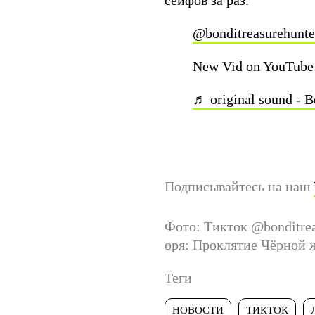
сейфов за раз.
@bonditreasurehunte
New Vid on YouTub
♬ original sound - 
Подписывайтесь на наш
Фото: Тикток @bonditrea
оря: Проклятие Чёрной
Теги
НОВОСТИ
ТИКТОК