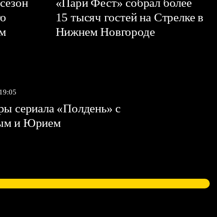
сезон
«Пари Фест» собрал более
го
15 тысяч гостей на Стрелке в
ем
Нижнем Новгороде
 19:05
ы сериала «Полдень» с
ым и Юрием