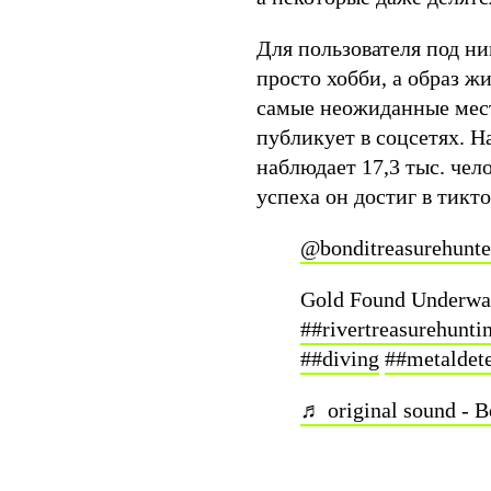
Для пользователя под н
просто хобби, а образ ж
самые неожиданные мест
публикует в соцсетях. Н
наблюдает 17,3 тыс. чел
успеха он достиг в тикт
@bonditreasurehunte
Gold Found Underwate
##rivertreasurehunti
##diving
##metaldete
♬ original sound - 