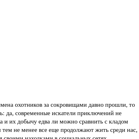
емена охотников за сокровищами давно прошли, то
сь: да, современные искатели приключений не
а и их добычу едва ли можно сравнить с кладом
 тем не менее все еще продолжают жить среди нас,
я своими находками в социальных сетях.