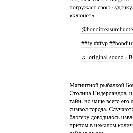
погружает свою «удочку»
«клюнет».
@bonditreasurehunte
##fy
##fyp
##bonditr
♬ original sound - 
Магнитной рыбалкой Бо
Столица Нидерландов, и
тайн, но чаще всего его
символ города. Случают
блогеру доводилось извл
притом в немалом колич