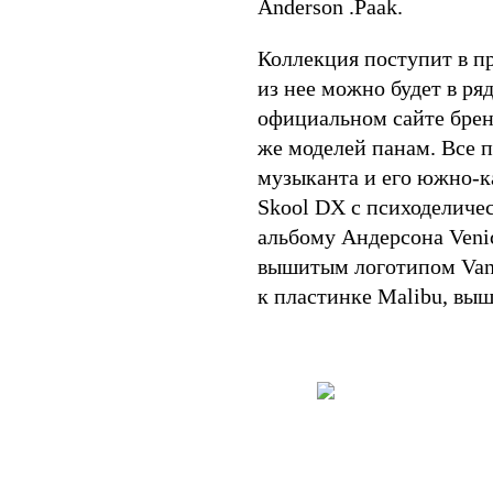
Anderson .Paak.
Коллекция поступит в пр
из нее можно будет в ря
официальном сайте бренд
же моделей панам. Все 
музыканта и его южно-к
Skool DX c психоделич
альбому Андерсона Venic
вышитым логотипом Vans
к пластинке Malibu, выш