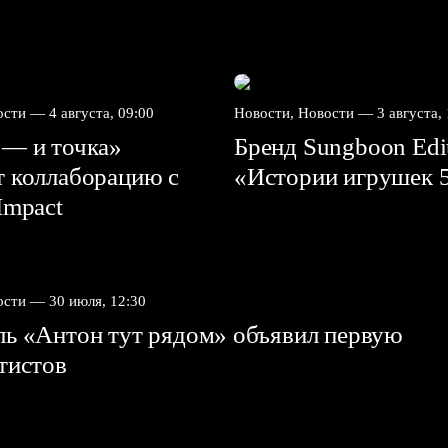
вости —
4 августа, 09:00
Новости, Новости —
3 августа,
 — и точка»
Бренд Sungboon Edi
т коллаборацию с
«Истории игрушек 
mpact⁠⁠
вости —
30 июля, 12:30
ль «Антон тут рядом» объявил первую
ртистов