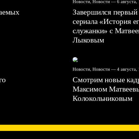
Новости, Новости —
6 августа,
ваемых
Завершился первый 
сериала «История е
служанки» с Матве
Лыковым
Новости, Новости —
4 августа,
го
Смотрим новые кадр
Максимом Матвеев
Колокольниковым