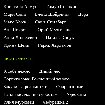
Кристина Асмус
Тимур Сорокин
Мари Сенн
Елена Шейдлина
Дора
Макс Корж
Саша Спилберг
Аня Покров
Юрий Музыченко
Анна Хилькевич
Наталья Ящук
Ирина Шейк
Гарик Харламов
ШОУ И СЕРИАЛЫ
К себе нежно
Дикий лес
Сорвиголова: Рожденный заново
Закулисье реальности
Очарованные
Ганди молчал по субботам
Адвокаты
Илия Муромец
Чебурашка 2