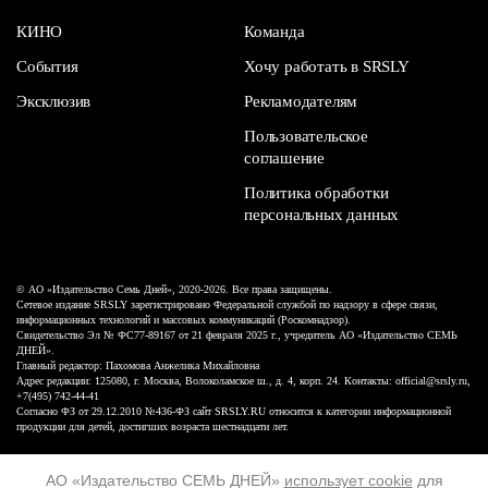
КИНО
Команда
События
Хочу работать в SRSLY
Эксклюзив
Рекламодателям
Пользовательское
соглашение
Политика обработки
персональных данных
© АО «Издательство Семь Дней», 2020-2026. Все права защищены.
Сетевое издание SRSLY зарегистрировано Федеральной службой по надзору в сфере связи,
информационных технологий и массовых коммуникаций (Роскомнадзор).
Свидетельство Эл № ФС77-89167 от 21 февраля 2025 г., учредитель АО «Издательство СЕМЬ
ДНЕЙ».
Главный редактор: Пахомова Анжелика Михайловна
Адрес редакции: 125080, г. Москва, Волоколамское ш., д. 4, корп. 24. Контакты: official@srsly.ru,
+7(495) 742-44-41
Согласно ФЗ от 29.12.2010 №436-ФЗ сайт SRSLY.RU относится к категории информационной
продукции для детей, достигших возраста шестнадцати лет.
Design by White Russian
АО «Издательство СЕМЬ ДНЕЙ»
использует cookie
для