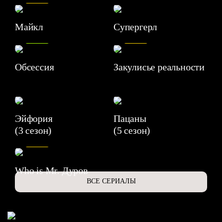
Майкл
Супергерл
8.2
7.1
Обсессия
Закулисье реальности
Эйфория
Пацаны
(3 сезон)
(5 сезон)
6.3
Who is Mr. Дуров
ВСЕ СЕРИАЛЫ