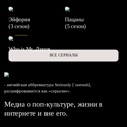
Эйфория
Пацаны
(3 сезон)
(5 сезон)
6.3
Who is Mr. Дуров
ВСЕ СЕРИАЛЫ
- английская аббревиатура Seriously [ˈsɪərɪəslɪ],
расшифровывается как «серьезно».
Медиа о поп-культуре, жизни в
интернете и вне его.