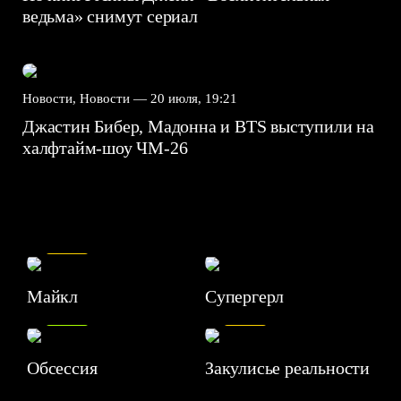
ведьма» снимут сериал
Новости, Новости —
20 июля, 19:21
Джастин Бибер, Мадонна и BTS выступили на
халфтайм-шоу ЧМ-26
7.5
Майкл
Супергерл
8.2
7.1
Обсессия
Закулисье реальности