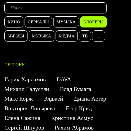
КИНО
СЕРИАЛЫ
МУЗЫКА
БЛОГЕРЫ
ЗВЕЗДЫ
МУЗЫКА
МЕДИА
ТВ
...
ПЕРСОНЫ
Гарик Харламов
DAVA
Михаил Галустян
Влад Бумага
Макс Корж
Элджей
Диана Астер
Виктория Лопырева
Егор Крид
Елена Сажина
Кристина Асмус
Сергей Шнуров
Рахим Абрамов