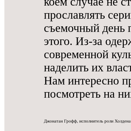
коем случае не с
прославлять сер
съемочный день 
этого. Из-за оде
современной куль
наделить их влас
Нам интересно 
посмотреть на ни
Джонатан Грофф, исполнитель роли Холден