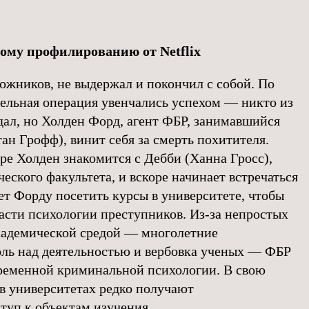
ому профилированию от Netflix
ложников, не выдержал и покончил с собой. По
тельная операция увенчались успехом — никто из
дал, но Холден Форд, агент ФБР, занимавшийся
ан Грофф), винит себя за смерть похитителя.
ре Холден знакомится с Дебби (Ханна Гросс),
еского факультета, и вскоре начинает встречаться
ет Форду посетить курсы в университете, чтобы
ласти психологии преступников. Из-за непростых
кадемической средой — многолетние
оль над деятельностью и вербовка ученых — ФБР
временной криминальной психологии. В свою
 в университетах редко получают
туп к объектам изучения.