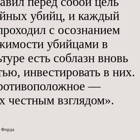
тавил перед собой цель
ийных убийц, и каждый
проходил с осознанием
ржимости убийцами в
туре есть соблазн вновь
тью, инвестировать в них.
противоположное —
х честным взглядом».
а Форда