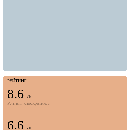
РЕЙТИНГ
8.6
/10
Рейтинг кинокритиков
6.6
/10