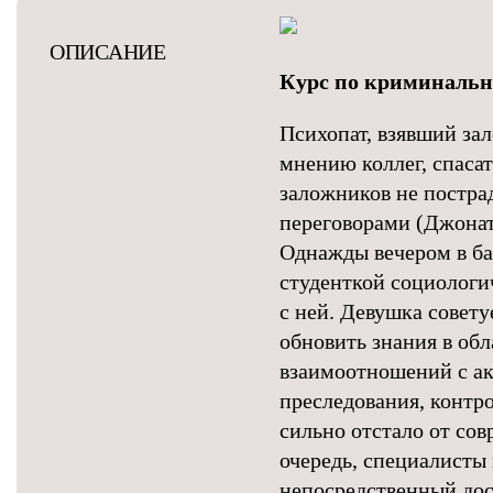
ОПИСАНИЕ
Курс по криминальн
Психопат, взявший за
мнению коллег, спаса
заложников не постра
переговорами (Джонат
Однажды вечером в ба
студенткой социологич
с ней. Девушка совету
обновить знания в об
взаимоотношений с а
преследования, контр
сильно отстало от со
очередь, специалисты
непосредственный дос