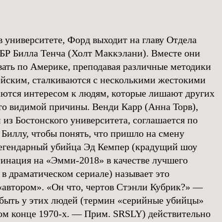
 университете, Форд выходит на главу Отдела
БР Билла Тенча (Холт Маккэлани). Вместе они
ать по Америке, преподавая различные методики
йским, сталкиваются с несколькими жестокими
ются интересом к людям, которые лишают других
 то видимой причины. Венди Карр (Анна Торв),
 из Бостонского университета, соглашается по
 Биллу, чтобы понять, что пришло на смену
егендарный убийца Эд Кемпер (крадущий шоу
инация на «Эмми-2018» в качестве лучшего
 в драматическом сериале) называет это
 «автором». «Он что, чертов Стэнли Кубрик?» —
 быть у этих людей (термин «серийные убийцы»
мом конце 1970-х. — Прим. SRSLY) действительно