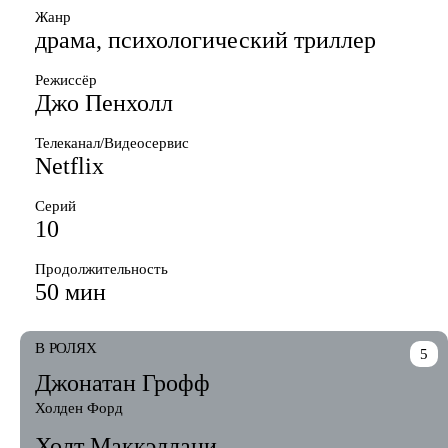
Жанр
драма, психологический триллер
Режиссёр
Джо Пенхолл
Телеканал/Видеосервис
Netflix
Серий
10
Продолжительность
50 мин
В РОЛЯХ
5
Джонатан Грофф
Холден Форд
Холт Маккэллани