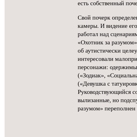
есть собственный по
Свой почерк определен
камеры. И видение его
работал над сценариям
«Охотник за разумом»
об аутистически целе
интересовали малопри
персонажи: одержимы
(«Зодиак», «Социальн
(«Девушка с татуиров
Руководствующийся с
вылизанные, но подсп
разумом» переполнен