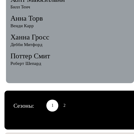
Билл Тенч
Анна Торв
Венди Карр
Ханна Гросс
Дебби Митфорд
Поттер Смит
Роберт Шепард
Сезоны:
1
2