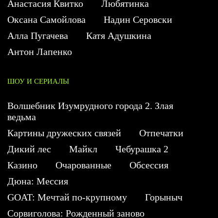
Анастасия Квитко
Любятинка
Оксана Самойлова
Надин Серовски
Алла Пугачева
Катя Адушкина
Антон Лапенко
ШОУ И СЕРИАЛЫ
Волшебник Изумрудного города 2. Злая
ведьма
Картины дружеских связей
Отпечатки
Дикий лес
Майкл
Чебурашка 2
Казино
Очарованные
Обсессия
Дюна: Мессия
GOAT: Мечтай по-крупному
Горыныч
Сорвиголова: Рожденный заново