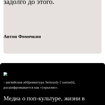
задолго до этого.
Антон Фомочкин
- английская аббревиатура Seriously [ˈsɪərɪəslɪ],
расшифровывается как «серьезно».
Медиа о поп-культуре, жизни в