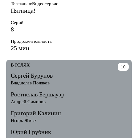
Телеканал/Видеосервис
Пятница!
Серий
8
Продолжительность
25 мин
В РОЛЯХ
10
Сергей Бурунов
Владислав Поляков
Ростислав Бершауэр
Андрей Симонов
Григорий Калинин
Игорь Жмых
Юрий Грубник