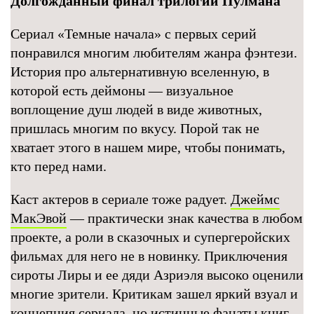
Долгожданный финал трилогии Пулмана
Сериал «Темные начала» с первых серий
понравился многим любителям жанра фэнтези.
История про альтернативную вселенную, в
которой есть деймоны — визуальное
воплощение душ людей в виде животных,
пришлась многим по вкусу. Порой так не
хватает этого в нашем мире, чтобы понимать,
кто перед нами.
Каст актеров в сериале тоже радует.
Джеймс
МакЭвой
— практически знак качества в любом
проекте, а роли в сказочных и супергеройских
фильмах для него не в новинку. Приключения
сироты Лиры и ее дяди Азриэля высоко оценили
многие зрители. Критикам зашел яркий взуал и
концепция сериала, но истинные фанаты книг