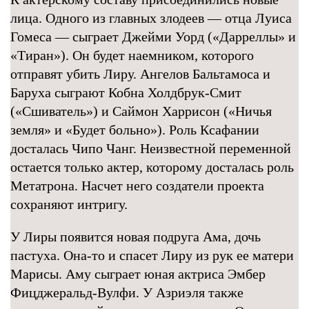
лица. Одного из главных злодеев — отца Луиса
Гомеса — сыграет Джейми Уорд («Дарреллы» и
«Тиран»). Он будет наемником, которого
отправят убить Лиру. Ангелов Бальтамоса и
Баруха сыграют Кобна Холдбрук‑Смит
(«Сшиватель») и Саймон Харрисон («Ничья
земля» и «Будет больно»). Роль Ксафании
досталась Чипо Чанг. Неизвестной переменной
остается только актер, которому досталась роль
Метатрона. Насчет него создатели проекта
сохраняют интригу.
У Лиры появится новая подруга Ама, дочь
пастуха. Она-то и спасет Лиру из рук ее матери
Марисы. Аму сыграет юная актриса Эмбер
Фицджеральд‑Вулфи. У Азриэля также