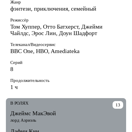
Жанр
фэнтези, приключения, семейный
Режиссёр
Том Хуппер, Отто Батхерст, Джейми
Чайлдс, Эрос Лин, Доун Шадфорт
Телеканал/Видеосервис
BBC One, HBO, Amediateka
Серий
8
Продолжительность
1 ч
В РОЛЯХ
13
Джеймс МакЭвой
лорд Азриэль
Дафни Кин