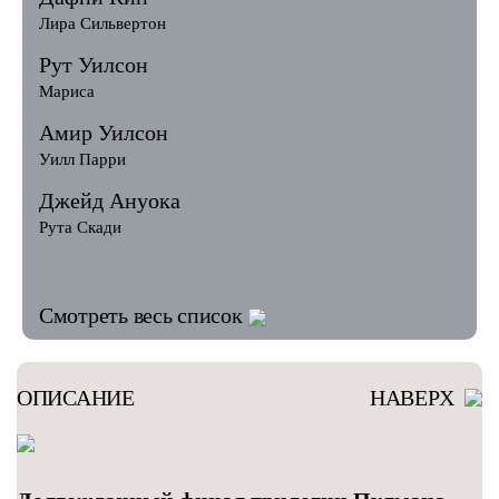
Лира Сильвертон
Рут Уилсон
Мариса
Амир Уилсон
Уилл Парри
Джейд Ануока
Рута Скади
Смотреть весь список
ОПИСАНИЕ
НАВЕРХ