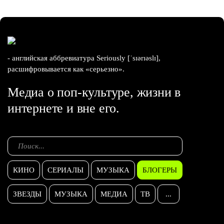
- английская аббревиатура Seriously [ˈsɪərɪəslɪ],
расшифровывается как «серьезно».
Медиа о поп-культуре, жизни в
интернете и вне его.
КИНО
СЕРИАЛЫ
МУЗЫКА
БЛОГЕРЫ
ЗВЕЗДЫ
МУЗЫКА
МЕДИА
ТВ
...