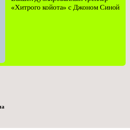
«Хитрого койота» с Джоном Синой
на