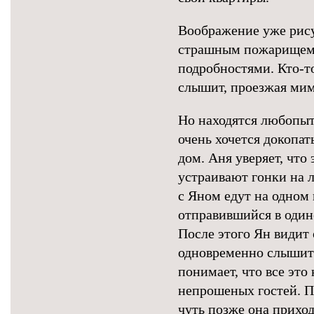
Воображение уже рису
страшным пожарищем, 
подробностями. Кто-т
слышит, проезжая мим
Но находятся любопы
очень хочется докопат
дом. Аня уверяет, что 
устраивают гонки на л
с Яном едут на одном 
отправившийся в одино
После этого Ян видит 
одновременно слышит 
понимает, что все это
непрошеных гостей. По
чуть позже она приход