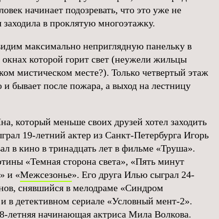
ловек начинает подозревать, что это уже не
я заходила в проклятую многоэтажку.
видим максимально неприглядную панельку в
в окнах которой горит свет (неужели жильцы
ком мистическом месте?). Только четвертый этаж
о и бывает после пожара, а выход на лестницу
на, который меньше своих друзей хотел заходить
ыграл 19-летний актер из Санкт-Петербурга Игорь
ал в кино в тринадцать лет в фильме «Труша».
ртины «Темная сторона света», «Пять минут
» и «
Межсезонье
». Его друга Илью сыграл 24-
нов, снявшийся в мелодраме «Синдром
 и в детективном сериале «Условный мент-2».
8-летняя начинающая актриса Мила Волкова.