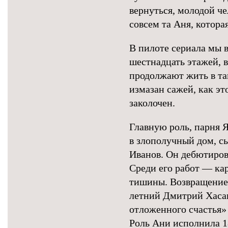
вернуться, молодой че
совсем та Аня, котора
В пилоте сериала мы 
шестнадцать этажей, 
продолжают жить в та
измазан сажей, как эт
заколочен.
Главную роль, парня Я
в злополучный дом, с
Иванов. Он дебютиров
Среди его работ — ка
тишины. Возвращение
летний Дмитрий Хаса
отложенного счастья»
Роль Ани исполнила 1