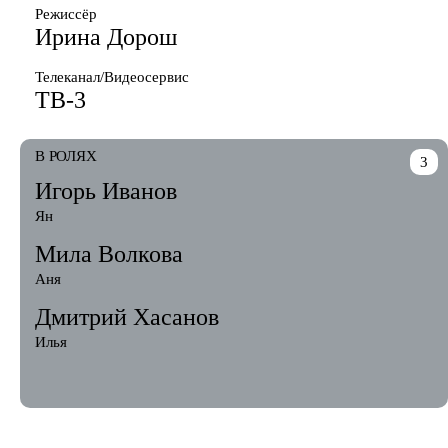
Режиссёр
Ирина Дорош
Телеканал/Видеосервис
ТВ-3
В РОЛЯХ
3
Игорь Иванов
Ян
Мила Волкова
Аня
Дмитрий Хасанов
Илья