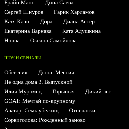
Брайн Мапс
Дина Саева
Сергей Шнуров
Гарик Харламов
Катя Клэп
Дора
Диана Астер
Екатерина Варнава
Катя Адушкина
Нюша
Оксана Самойлова
ШОУ И СЕРИАЛЫ
Обсессия
Дюна: Мессия
Не одна дома 3. Выпускной
Илия Муромец
Горыныч
Дикий лес
GOAT: Мечтай по-крупному
Аватар: Семь убежищ
Отпечатки
Сорвиголова: Рожденный заново