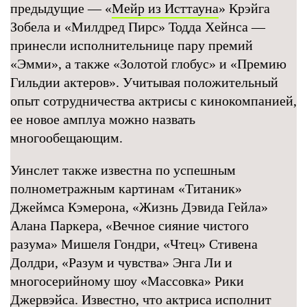
предыдущие — «
Мейр из Исттауна
» Крэйга
Зобела и «Милдред Пирс» Тодда Хейнса —
принесли исполнительнице пару премий
«Эмми», а также «Золотой глобус» и «Премию
Гильдии актеров». Учитывая положительный
опыт сотрудничества актрисы с кинокомпанией,
ее новое амплуа можно назвать
многообещающим.
Уинслет также известна по успешным
полнометражным картинам «Титаник»
Джеймса Кэмерона, «Жизнь Дэвида Гейла»
Алана Паркера, «Вечное сияние чистого
разума» Мишеля Гондри, «Чтец» Стивена
Долдри, «Разум и чувства» Энга Ли и
многосерийному шоу «Массовка» Рики
Джервэйса. Известно, что актриса исполнит