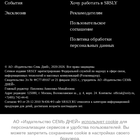
События
Хочу работать в SRSLY
Эксклюзив
Рекламодателям
Пользовательское
соглашение
Политика обработки
персональных данных
© АО «Издательство Семь Дней», 2020-2026. Все права защищены.
Сетевое издание SRSLY зарегистрировано Федеральной службой по надзору в сфере связи,
информационных технологий и массовых коммуникаций (Роскомнадзор).
Свидетельство Эл № ФС77-89167 от 21 февраля 2025 г., учредитель АО «Издательство СЕМЬ
ДНЕЙ».
Главный редактор: Пахомова Анжелика Михайловна
Адрес редакции: 125080, г. Москва, Волоколамское ш., д. 4, корп. 24. Контакты: official@srsly.ru,
+7(495) 742-44-41
Согласно ФЗ от 29.12.2010 №436-ФЗ сайт SRSLY.RU относится к категории информационной
продукции для детей, достигших возраста шестнадцати лет.
Design by White Russian
АО «Издательство СЕМЬ ДНЕЙ»
использует cookie
для
персонализации сервисов и удобства пользователей. Вы
16+
можете запретить сохранение cookie в настройках своего
браузера.