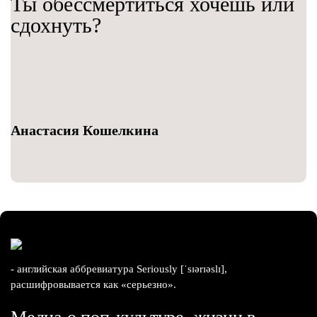
Ты обессмертиться хочешь или
сдохнуть?
Анастасия Кошелкина
- английская аббревиатура Seriously [ˈsɪərɪəslɪ],
расшифровывается как «серьезно».