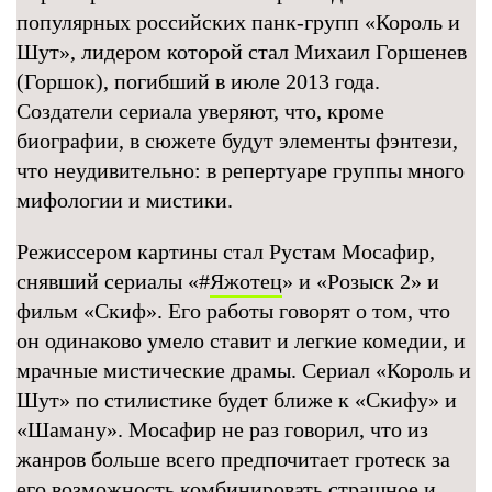
популярных российских панк-групп «Король и
Шут», лидером которой стал Михаил Горшенев
(Горшок), погибший в июле 2013 года.
Создатели сериала уверяют, что, кроме
биографии, в сюжете будут элементы фэнтези,
что неудивительно: в репертуаре группы много
мифологии и мистики.
Режиссером картины стал Рустам Мосафир,
снявший сериалы «#
Яжотец
» и «Розыск 2» и
фильм «Скиф». Его работы говорят о том, что
он одинаково умело ставит и легкие комедии, и
мрачные мистические драмы. Сериал «Король и
Шут» по стилистике будет ближе к «Скифу» и
«Шаману». Мосафир не раз говорил, что из
жанров больше всего предпочитает гротеск за
его возможность комбинировать страшное и