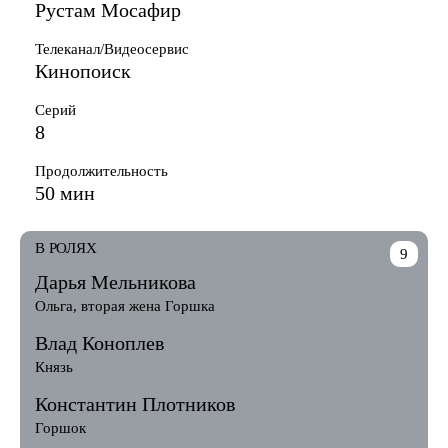
Рустам Мосафир
Телеканал/Видеосервис
Кинопоиск
Серий
8
Продолжительность
50 мин
В РОЛЯХ
9
Дарья Мельникова
Ольга, вторая жена Горшка
Влад Коноплев
Князь
Константин Плотников
Горшок