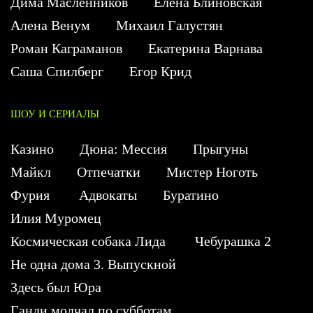
Дима Масленников
Елена Блиновская
Алена Венум
Михаил Галустян
Роман Каграманов
Екатерина Варнава
Саша Спилберг
Егор Крид
ШОУ И СЕРИАЛЫ
Казино
Дюна: Мессия
Прыгуны
Майкл
Отпечатки
Мистер Ноготь
Фурия
Адвокаты
Буратино
Илия Муромец
Космическая собака Лида
Чебурашка 2
Не одна дома 3. Выпускной
Здесь был Юра
Ганди молчал по субботам