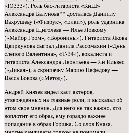
«
ЮЗЗЗ
»). Роль бас-гитариста «КиШ»
Александра Балунова
**
досталась Даниилу
Вахрушеву («Физрук», «Елки»), роль ударника
Александра Щиголева — Илье Ловкому
(«Майор Гром», «Воронины»). Гитариста Якова
Цвиркунова сыграл Данила Рассомахин («День
слепого Валентина», «Т-34»), вокалиста и
гитариста Александра Леонтьева — Ян Ильвес
(«Дикая»), а скрипачку Марию Нефедову —
Васса Бокова («
Метод
»).
Андрей Князев видел каст актеров,
утвержденных на главные роли, и высказал об
этом свое мнение. Для него не так важно, кто
воплотит его образ, ему гораздо важнее
попадание в образ Горшка. Со слов Князя,
многие кандидаты толком не понимали