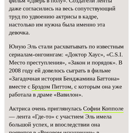
фильм «Дверь в полу». Создатели ленты
даже согласились на весь сопутствующий
труд по удвоению актрисы в кадре,
настолько им нужна была именно эта
девочка.
Юную Эль стали расхватывать по известным
сериалам-онгоингам: «Доктор Хаус», «C.S.I.
Место преступления», «Закон и порядок». В
2008 году ей довелось сыграть в фильме
«Загадочная история Бенджамина Баттона»
вместе с
Брэдом Питтом
, с которым она уже
работала в драме «Вавилон».
Актриса очень приглянулась
Софии Копполе
— лента «Где-то» с участием Эль имела
большой успех, и впоследствии она
появится в «Роковом искушении» в