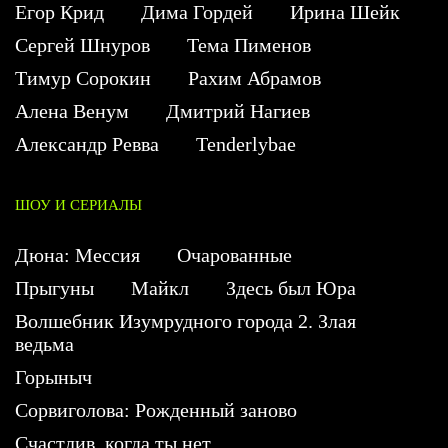
Егор Крид
Дима Гордей
Ирина Шейк
Сергей Шнуров
Тема Пименов
Тимур Сорокин
Рахим Абрамов
Алена Венум
Дмитрий Нагиев
Александр Ревва
Tenderlybae
ШОУ И СЕРИАЛЫ
Дюна: Мессия
Очарованные
Прыгуны
Майкл
Здесь был Юра
Волшебник Изумрудного города 2. Злая
ведьма
Горыныч
Сорвиголова: Рожденный заново
Счастлив, когда ты нет