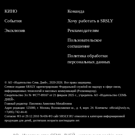
КИНО
Команда
События
Хочу работать в SRSLY
Эксклюзив
Рекламодателям
Пользовательское
соглашение
Политика обработки
персональных данных
© АО «Издательство Семь Дней», 2020-2026. Все права защищены.
Сетевое издание SRSLY зарегистрировано Федеральной службой по надзору в сфере связи,
информационных технологий и массовых коммуникаций (Роскомнадзор).
Свидетельство Эл № ФС77-89167 от 21 февраля 2025 г., учредитель АО «Издательство СЕМЬ
ДНЕЙ».
Главный редактор: Пахомова Анжелика Михайловна
Адрес редакции: 125080, г. Москва, Волоколамское ш., д. 4, корп. 24. Контакты: official@srsly.ru,
+7(495) 742-44-41
Согласно ФЗ от 29.12.2010 №436-ФЗ сайт SRSLY.RU относится к категории информационной
продукции для детей, достигших возраста шестнадцати лет.
Design by White Russian