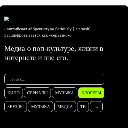
- английская аббревиатура Seriously [ˈsɪərɪəslɪ],
расшифровывается как «серьезно».
Медиа о поп-культуре, жизни в
интернете и вне его.
КИНО
СЕРИАЛЫ
МУЗЫКА
БЛОГЕРЫ
ЗВЕЗДЫ
МУЗЫКА
МЕДИА
ТВ
...