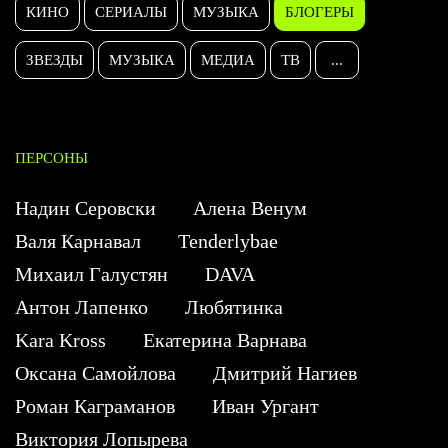
КИНО
СЕРИАЛЫ
МУЗЫКА
БЛОГЕРЫ
ЗВЕЗДЫ
МУЗЫКА
МЕДИА
ТВ
...
ПЕРСОНЫ
Надин Серовски
Алена Венум
Валя Карнавал
Tenderlybae
Михаил Галустян
DAVA
Антон Лапенко
Любятинка
Kara Kross
Екатерина Варнава
Оксана Самойлова
Дмитрий Нагиев
Роман Каграманов
Иван Ургант
Виктория Лопырева