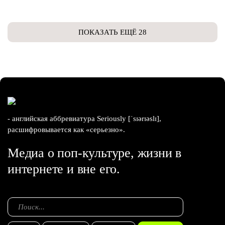
ПОКАЗАТЬ ЕЩЁ 28
- английская аббревиатура Seriously [ˈsɪərɪəslɪ],
расшифровывается как «серьезно».
Медиа о поп-культуре, жизни в
интернете и вне его.