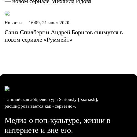
— новом сериале Михаила Идова
Новости —
16:09, 21 июля 2020
Саша Спилберг и Андрей Борисов снимутся в
новом сериале «Руммейт»
- английская аббревиатура Seriously [ˈsɪərɪəslɪ],
расшифровывается как «серьезно».
Медиа о поп-культуре, жизни в
интернете и вне его.