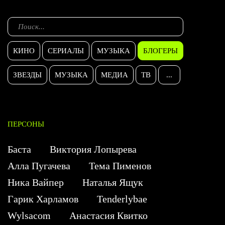
КИНО
СЕРИАЛЫ
МУЗЫКА
БЛОГЕРЫ
ЗВЕЗДЫ
МУЗЫКА
МЕДИА
ТВ
...
ПЕРСОНЫ
Баста
Виктория Лопырева
Алла Пугачева
Тема Пименов
Ника Вайпер
Наталья Ящук
Гарик Харламов
Tenderlybae
Wylsacom
Анастасия Квитко