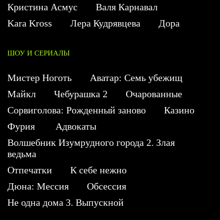
Кристина Асмус
Валя Карнавал
Kara Kross
Лера Кудрявцева
Дора
ШОУ И СЕРИАЛЫ
Мистер Ноготь
Аватар: Семь убежищ
Майкл
Чебурашка 2
Очарованные
Сорвиголова: Рожденный заново
Казино
Фурия
Адвокаты
Волшебник Изумрудного города 2. Злая
ведьма
Отпечатки
К себе нежно
Дюна: Мессия
Обсессия
Не одна дома 3. Выпускной