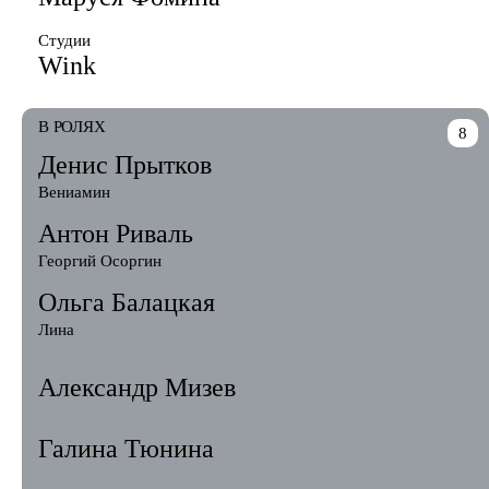
Студии
Wink
В РОЛЯХ
8
Денис Прытков
Вениамин
Антон Риваль
Георгий Осоргин
Ольга Балацкая
Лина
Александр Мизев
Галина Тюнина