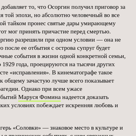
добавляет то, что Осоргин получил приговор за
я той эпохи, но абсолютно человечный во все
рой тайком пронес святые дары умирающему
тот мог принять причастие перед смертью.
оргию разрешили при одном условии — она не
то после ее отбытия с острова супруг будет
ичные события в жизни одной конкретной семьи,
1929 года, проецируются на тысячи других
есте «исправления». В кинематографе такое
 к общему зачастую лучше всего показывает
агедии. Однако при всем ужасе
обытий
Маруся Фомина
надеется доказать
таких условиях побеждает искренняя любовь и
агерь «Соловки» — знаковое место в культуре и
 о трагических событиях, с ним связанных,