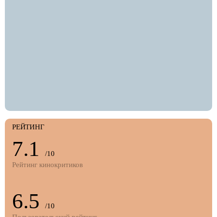
РЕЙТИНГ
7.1
/10
Рейтинг кинокритиков
6.5
/10