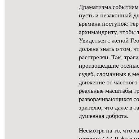
Драматизма событиям 
пусть и незаконный дл
времена поступок: ге
архимандриту, чтобы 
Увидеться с женой Ге
должна знать о том, ч
расстрелян. Так, траг
произошедшие осенью 
судеб, сломанных в м
движение от частного
реальные масштабы тр
разворачивающихся с
зрителю, что даже в 
душевная доброта.
Несмотря на то, что л
истории СССР, фильмы