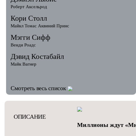
Роберт Аксельрод
Кори Столл
Майкл Томас Аквиний Принс
Мэгги Сифф
Венди Роадс
Дэвид Костабайл
Майк Вагнер
Смотреть весь список
ОПИСАНИЕ
Миллионы ждут «М