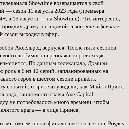
 телеканала Showtime возвращается в свой
й — сезон 11 августа 2023 года (премьера
t+, а 13 августа — на Showtime). Что интересно,
 продлил драму на седьмой сезон еще в феврале
ой сезон выходил в эфир.
Бобби Аксельрод вернулся! После пяти сезонов
своего любимого персонажа, короля хедж-
е изменится. По данным телеканала, Дэмиэн
 роль в 6 из 12 серий, запланированных на
лавного героя в шестом сезоне привел к
у событий, и зрители увидели, как Майкл Принс,
ьрода, занял место главы Axe Capital.
удсу не потребовалось много времени, чтобы
аклятого врага — в лице Принса.
что мы имеем после финала шестого сезона. Роудсу