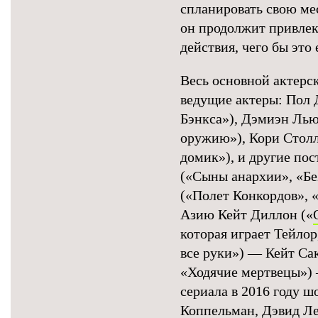
спланировать свою мес
он продолжит привлек
действия, чего бы это
Весь основной актерск
ведущие актеры: Пол
Бэнкса»), Дэмиэн Льюи
оружию»), Кори Столл
домик»), и другие по
(«Сыны анархии», «Бе
(«Полет Конкордов», 
Азию Кейт Диллон («
которая играет Тейло
все руки») — Кейт Са
«Ходячие мертвецы»)
сериала в 2016 году 
Коппельман, Дэвид Л