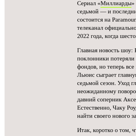
Сериал «
Миллиарды
»
седьмой — и последни
состоится на Paramoun
телеканал официально
2022 года, когда шест
Главная новость шоу: 
поклонники потеряли 
фондов, но теперь вс
Льюис сыграет главную
седьмой сезон. Уход г
неожиданному поворот
давний соперник Аксел
Естественно, Чаку Ро
найти своего нового з
Итак, коротко о том, 