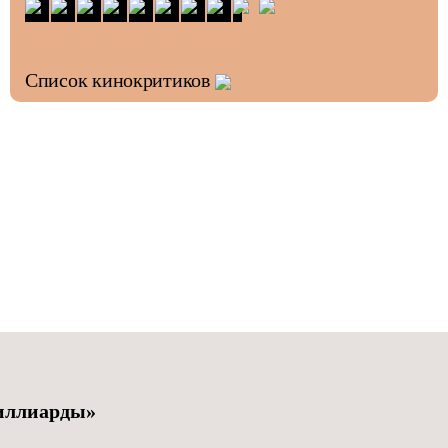
Список кинокритиков
иллиарды»