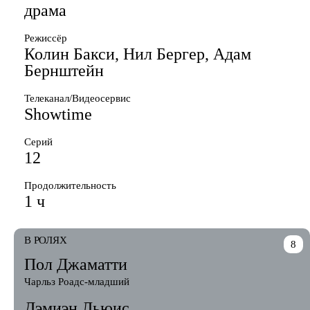
драма
Режиссёр
Колин Бакси, Нил Бергер, Адам
Бернштейн
Телеканал/Видеосервис
Showtime
Серий
12
Продолжительность
1 ч
В РОЛЯХ
8
Пол Джаматти
Чарльз Роадс-младший
Дэмиэн Льюис