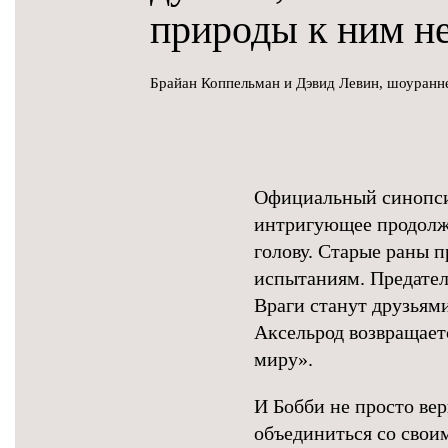
природы к ним н
Брайан Коппельман и Дэвид Левин, шоуранн
Официальный синопсис
интригующее продолже
голову. Старые раны п
испытаниям. Предател
Враги станут друзьям
Аксельрод возвращаетс
миру».
И Бобби не просто вер
объединиться со свои