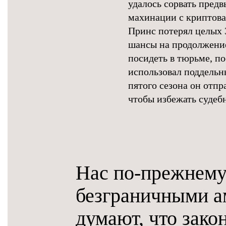
удалось сорвать пред
махинации с криптова
Принс потерял целых 
шансы на продолжение
посидеть в тюрьме, по
использовал поддельны
пятого сезона он отп
чтобы избежать судеб
Нас по-прежнему
безграничными а
думают, что зако