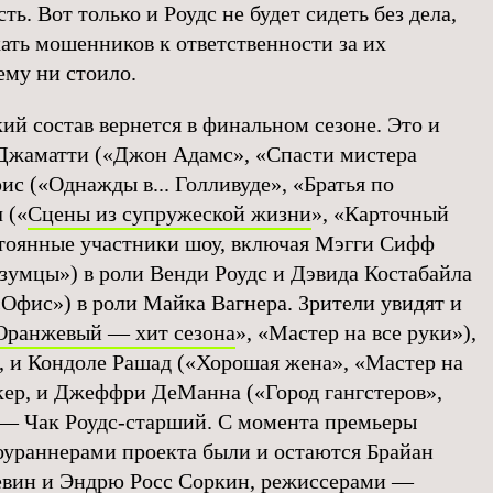
ть. Вот только и Роудс не будет сидеть без дела,
ать мошенников к ответственности за их
 ему ни стоило.
ий состав вернется в финальном сезоне. Это и
 Джаматти («Джон Адамс», «Спасти мистера
с («Однажды в... Голливуде», «Братья по
 («
Сцены из супружеской жизни
», «Карточный
стоянные участники шоу, включая Мэгги Сифф
зумцы») в роли Венди Роудс и Дэвида Костабайла
«Офис») в роли Майка Вагнера. Зрители увидят и
Оранжевый — хит сезона
», «Мастер на все руки»),
р, и Кондоле Рашад («Хорошая жена», «Мастер на
кер, и Джеффри ДеМанна («Город гангстеров»,
 — Чак Роудс-старший. С момента премьеры
шоураннерами проекта были и остаются Брайан
евин и Эндрю Росс Соркин, режиссерами —