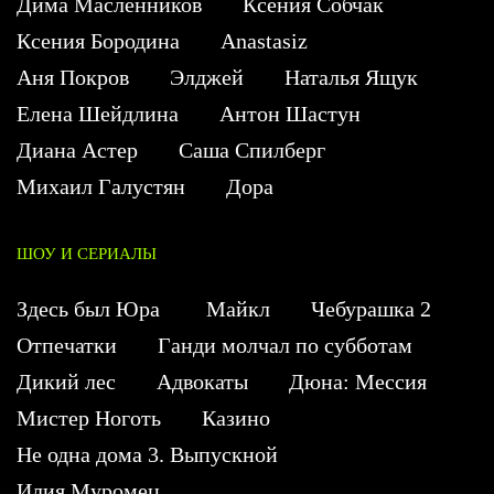
Дима Масленников
Ксения Собчак
Ксения Бородина
Anastasiz
Аня Покров
Элджей
Наталья Ящук
Елена Шейдлина
Антон Шастун
Диана Астер
Саша Спилберг
Михаил Галустян
Дора
ШОУ И СЕРИАЛЫ
Здесь был Юра
Майкл
Чебурашка 2
Отпечатки
Ганди молчал по субботам
Дикий лес
Адвокаты
Дюна: Мессия
Мистер Ноготь
Казино
Не одна дома 3. Выпускной
Илия Муромец