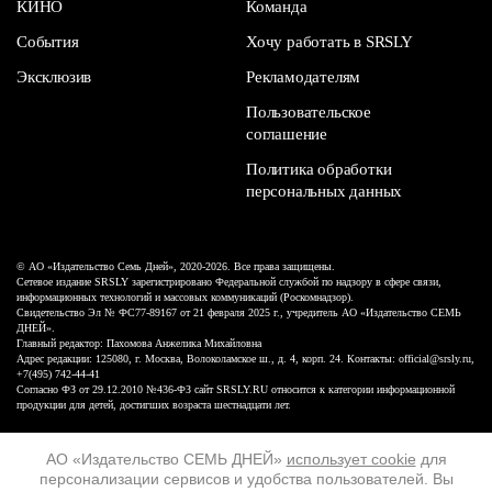
КИНО
Команда
События
Хочу работать в SRSLY
Эксклюзив
Рекламодателям
Пользовательское
соглашение
Политика обработки
персональных данных
© АО «Издательство Семь Дней», 2020-2026. Все права защищены.
Сетевое издание SRSLY зарегистрировано Федеральной службой по надзору в сфере связи,
информационных технологий и массовых коммуникаций (Роскомнадзор).
Свидетельство Эл № ФС77-89167 от 21 февраля 2025 г., учредитель АО «Издательство СЕМЬ
ДНЕЙ».
Главный редактор: Пахомова Анжелика Михайловна
Адрес редакции: 125080, г. Москва, Волоколамское ш., д. 4, корп. 24. Контакты: official@srsly.ru,
+7(495) 742-44-41
Согласно ФЗ от 29.12.2010 №436-ФЗ сайт SRSLY.RU относится к категории информационной
продукции для детей, достигших возраста шестнадцати лет.
Design by White Russian
АО «Издательство СЕМЬ ДНЕЙ»
использует cookie
для
персонализации сервисов и удобства пользователей. Вы
16+