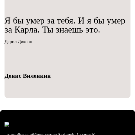
Я бы умер за тебя. И я бы умер
за Карла. Ты знаешь это.
Дерил Диксон
Денис Виленкин
- английская аббревиатура Seriously [ˈsɪərɪəslɪ],