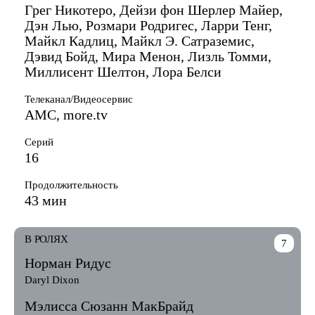
Грег Никотеро, Дейзи фон Шерлер Майер,
Дэн Лью, Розмари Родригес, Ларри Тенг,
Майкл Кадлиц, Майкл Э. Сатраземис,
Дэвид Бойд, Мира Менон, Лизль Томми,
Миллисент Шелтон, Лора Белси
Телеканал/Видеосервис
AMC, more.tv
Серий
16
Продолжительность
43 мин
В РОЛЯХ
7
Норман Ридус
Daryl Dixon
Мэлисса Сюзанн МакБрайд