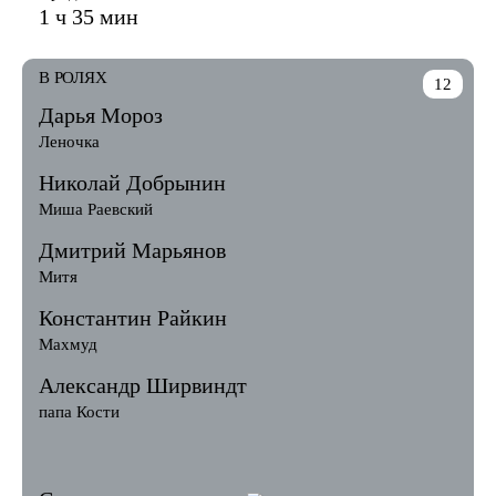
1 ч 35 мин
В РОЛЯХ
12
Дарья Мороз
Леночка
Николай Добрынин
Миша Раевский
Дмитрий Марьянов
Митя
Константин Райкин
Махмуд
Александр Ширвиндт
папа Кости