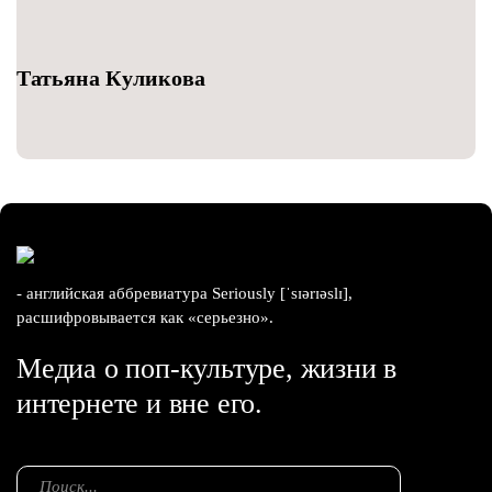
Татьяна Куликова
- английская аббревиатура Seriously [ˈsɪərɪəslɪ],
расшифровывается как «серьезно».
Медиа о поп-культуре, жизни в
интернете и вне его.