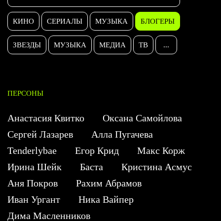
КИНО
СЕРИАЛЫ
МУЗЫКА
БЛОГЕРЫ
ЗВЕЗДЫ
МУЗЫКА
МЕДИА
ТВ
...
ПЕРСОНЫ
Анастасия Квитко
Оксана Самойлова
Сергей Лазарев
Алла Пугачева
Tenderlybae
Егор Крид
Макс Корж
Ирина Шейк
Баста
Кристина Асмус
Аня Покров
Рахим Абрамов
Иван Ургант
Ника Вайпер
Дима Масленников