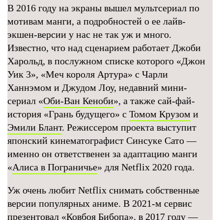
В 2016 году на экраны вышел мультсериал по
мотивам манги, а подробностей о ее лайв-
экшен-версии у нас не так уж и много.
Известно, что над сценарием работает Джоби
Харольд, в послужном списке которого «Джон
Уик 3», «Меч короля Артура» с Чарли
Ханнэмом и Джудом Лоу, недавний мини-
сериал «
Оби-Ван Кеноби
», а также сай-фай-
история «Грань будущего» с
Томом Крузом
и
Эмили Блант
. Режиссером проекта выступит
японский кинематографист Синсуке Сато —
именно он ответственен за адаптацию манги
«
Алиса в Пограничье
» для Netflix 2020 года.
Уж очень любит Netflix снимать собственные
версии популярных аниме. В 2021-м сервис
презентовал «
Ковбоя Бибопа
», в 2017 году —