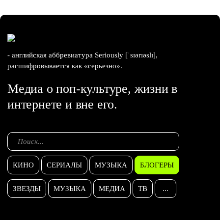
- английская аббревиатура Seriously [ˈsɪərɪəslɪ],
расшифровывается как «серьезно».
Медиа о поп-культуре, жизни в
интернете и вне его.
КИНО
СЕРИАЛЫ
МУЗЫКА
БЛОГЕРЫ
ЗВЕЗДЫ
МУЗЫКА
МЕДИА
ТВ
...