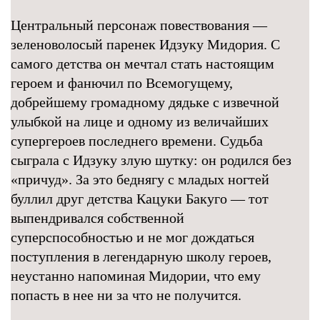
Центральный персонаж повествования —
зеленоволосый паренек Идзуку Мидория. С
самого детства он мечтал стать настоящим
героем и фанючил по Всемогущему,
добрейшему громадному дядьке с извечной
улыбкой на лице и одному из величайших
супергероев последнего времени. Судьба
сыграла с Идзуку злую шутку: он родился без
«причуд». За это беднягу с младых ногтей
буллил друг детства Кацуки Бакуго — тот
выпендривался собственной
суперспособностью и не мог дождаться
поступления в легендарную школу героев,
неустанно напоминая Мидории, что ему
попасть в нее ни за что не получится.