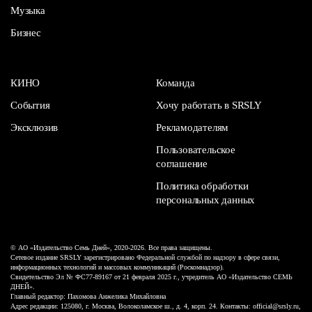
Музыка
Бизнес
КИНО
Команда
События
Хочу работать в SRSLY
Эксклюзив
Рекламодателям
Пользовательское
соглашение
Политика обработки
персональных данных
© АО «Издательство Семь Дней», 2020-2026. Все права защищены.
Сетевое издание SRSLY зарегистрировано Федеральной службой по надзору в сфере связи,
информационных технологий и массовых коммуникаций (Роскомнадзор).
Свидетельство Эл № ФС77-89167 от 21 февраля 2025 г., учредитель АО «Издательство СЕМЬ
ДНЕЙ».
Главный редактор: Пахомова Анжелика Михайловна
Адрес редакции: 125080, г. Москва, Волоколамское ш., д. 4, корп. 24. Контакты: official@srsly.ru,