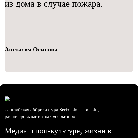
из дома в случае пожара.
Анстасия Осипова
- английская аббревиатура Seriously [ˈsɪərɪəslɪ],
расшифровывается как «серьезно».
Медиа о поп-культуре, жизни в