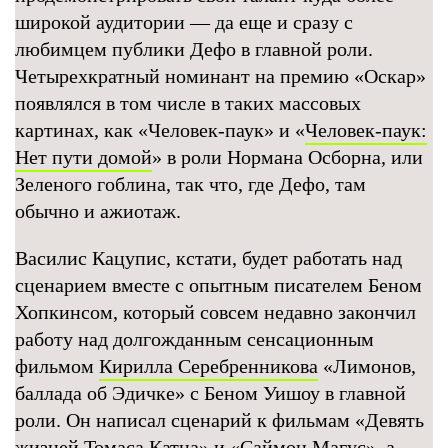
широкой аудитории — да еще и сразу с
любимцем публики Дефо в главной роли.
Четырехкратный номинант на премию «Оскар»
появлялся в том числе в таких массовых
картинах, как «Человек-паук» и «
Человек-паук:
Нет пути домой
» в роли Нормана Осборна, или
Зеленого гоблина, так что, где Дефо, там
обычно и ажиотаж.
Василис Кацупис, кстати, будет работать над
сценарием вместе с опытным писателем Беном
Хопкинсом, который совсем недавно закончил
работу над долгожданным сенсационным
фильмом
Кирилла Серебренникова
«Лимонов,
баллада об Эдичке» с Беном Уишоу в главной
роли. Он написал сценарий к фильмам «Девять
жизней Томаса Катца» и «Саймон Магус», а