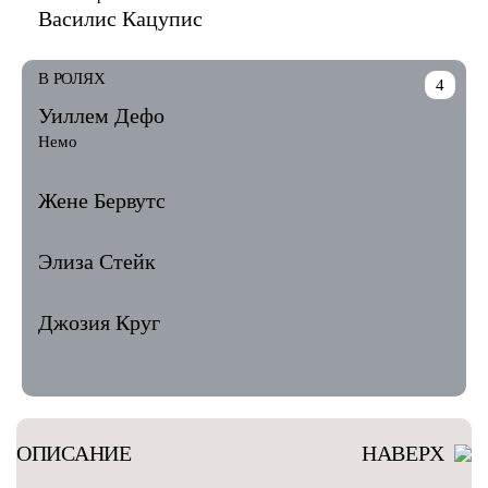
Василис Кацупис
В РОЛЯХ
4
Уиллем Дефо
Немо
Жене Бервутс
Элиза Стейк
Джозия Круг
ОПИСАНИЕ
НАВЕРХ