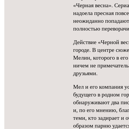
«Черная весна». Сери
надоела пресная повс
неожиданно попадают 
полностью переворачи
Действие «Черной вес
городе. В центре сюж
Мелин, которого в ег
ничем не примечательн
друзьями.
Мел и его компания ус
будущего в родном го
обнаруживают два пис
и, по его мнению, бла
теми, кто задирает и
образом парню удаетс