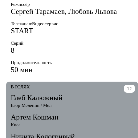
Режиссёр
Сергей Тарамаев, Любовь Львова
Телеканал/Видеосервис
START
Серий
8
Продолжительность
50 мин
В РОЛЯХ
12
Глеб Калюжный
Егор Меленин / Мел
Артем Кошман
Киса
Никита Кологривый