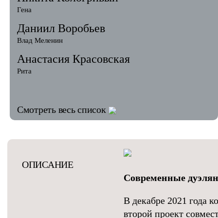
Гена
Даниил Воробьев
Влад Меленин
Анастасия Красовская
Рита
Смотреть весь список
ОПИСАНИЕ
Современные дуэля
В декабре 2021 года 
второй проект совмес