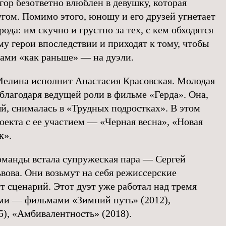
гор безответно влюблен в девушку, которая
угом. Помимо этого, юношу и его друзей угнетает
ода: им скучно и грустно за тех, с кем обходятся
у герои впоследствии и приходят к тому, чтобы
мами «как раньше» — на дуэли.
елина исполнит Анастасия Красовская. Молодая
благодаря ведущей роли в фильме «Герда». Она,
й, снималась в «Трудных подростках». В этом
оекта с ее участием — «Черная весна», «Новая
к».
команды встала супружеская пара — Сергей
вова. Они возьмут на себя режиссерские
т сценарий. Этот дуэт уже работал над тремя
ми — фильмами «Зимний путь» (2012),
), «Амбивалентность» (2018).