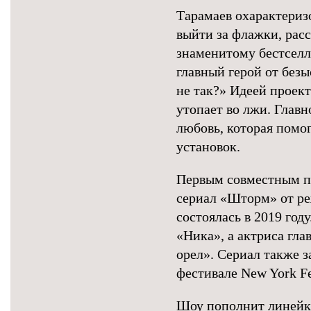
Тарамаев охарактериз
выйти за флажки, рас
знаменитому бестселл
главный герой от без
не так?» Идеей проект
утопает во лжи. Глав
любовь, которая помо
установок.
Первым совместным п
сериал «Шторм» от ре
состоялась в 2019 год
«Ника», а актриса гл
орел». Сериал также 
фестивале New York Fe
Шоу пополнит линейк