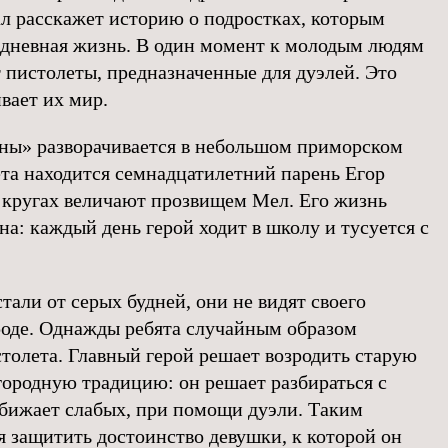
ал расскажет историю о подростках, которым
едневная жизнь. В один момент к молодым людям
пистолеты, предназначенные для дуэлей. Это
вает их мир.
ны» разворачивается в небольшом приморском
ета находится семнадцатилетний парень Егор
о кругах величают прозвищем Мел. Его жизнь
а: каждый день герой ходит в школу и тусуется с
тали от серых будней, они не видят своего
роде. Однажды ребята случайным образом
толета. Главный герой решает возродить старую
городную традицию: он решает разбираться с
 обижает слабых, при помощи дуэли. Таким
я защитить достоинство девушки, к которой он