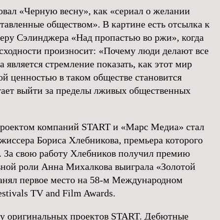
овал «Черную весну», как «сериал о желании
ставленные обществом». В картине есть отсылка к
еру Сэлинджера «Над пропастью во ржи», когда
ысходности произносит: «Почему люди делают все
а является стремление показать, как этот мир
ной ценностью в таком обществе становится
гает выйти за пределы лживых общественных
роектом компаний START и «Марс Медиа» стал
жиссера Бориса Хлебникова, премьера которого
у. За свою работу Хлебников получил премию
авной роли Анна Михалкова выиграла «Золотой
занял первое место на 58-м Международном
stivals TV and Film Awards.
у оригинальных проектов START. Дебютные