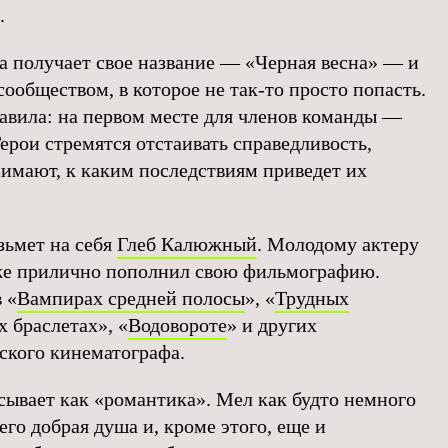
.
а получает свое название — «Черная весна» — и
ообществом, в которое не так-то просто попасть.
равила: на первом месте для членов команды —
Герои стремятся отстаивать справедливость,
нимают, к каким последствиям приведет их
зьмет на себя
Глеб Калюжный
. Молодому актеру
 уже прилично пополнил свою фильмографию.
 «
Вампирах средней полосы
», «
Трудных
х браслетах», «
Водовороте
» и других
ского кинематографа.
исывает как «романтика». Мел как будто немного
его добрая душа и, кроме этого, еще и