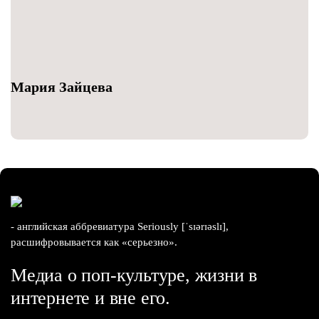
Мария Зайцева
- английская аббревиатура Seriously [ˈsɪərɪəslɪ],
расшифровывается как «серьезно».
Медиа о поп-культуре, жизни в
интернете и вне его.