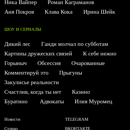
Ника Вайпер
Роман Каграманов
Аня Покров
Клава Кока
Ирина Шейк
ШОУ И СЕРИАЛЫ
Дикий лес
Ганди молчал по субботам
Картины дружеских связей
К себе нежно
Горыныч
Обсессия
Очарованные
Комментируй это
Прыгуны
Закулисье реальности
Счастлив, когда ты нет
Казино
Буратино
Адвокаты
Илия Муромец
Новости
TELEGRAM
Сториз
ВКОНТАКТЕ