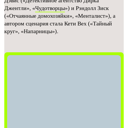
Дэвис («Детективное агентство Дирка
Джентли», «
Чудотворцы
») и Рэндолл Зиск
(«Отчаянные домохозяйки», «Менталист»), а
автором сценария стала Кети Вех («Тайный
круг», «Напарницы»).