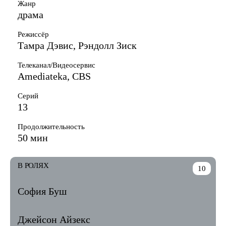
Жанр
драма
Режиссёр
Тамра Дэвис, Рэндолл Зиск
Телеканал/Видеосервис
Amediateka, CBS
Серий
13
Продолжительность
50 мин
В РОЛЯХ
10
София Буш
Джейсон Айзекс