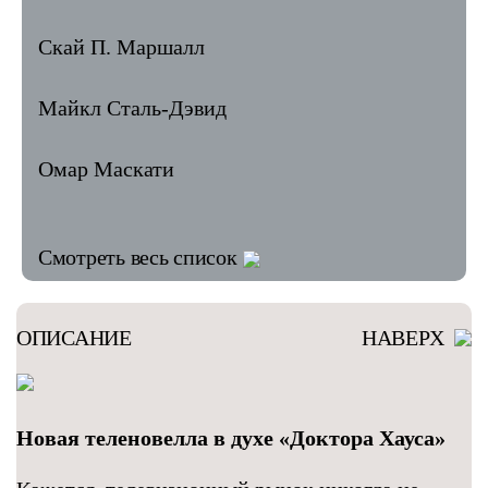
Скай П. Маршалл
Майкл Сталь-Дэвид
Омар Маскати
Смотреть весь список
ОПИСАНИЕ
НАВЕРХ
Новая теленовелла в духе
«Доктора Хауса»