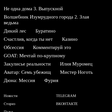
Не одна дома 3. Выпускной
Волшебник Изумрудного города 2. Злая
ведьма
Дикий лес
Буратино
Счастлив, когда ты нет
Казино
Обсессия
Комментируй это
GOAT: Мечтай по-крупному
Закулисье реальности
Илия Муромец
Аватар: Семь убежищ
Мистер Ноготь
Дюна: Мессия
Фурия
Новости
TELEGRAM
Сториз
ВКОНТАКТЕ
Пульт