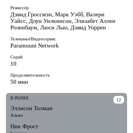
Режиссёр
Дэвид Гроссмэн, Марк Уэбб, Валери
Уайсс, Доун Уилкинсон, Элизабет Аллен
Розенбаум, Люси Лью, Дэвид Уоррен
Телеканал/Видеосервис
Paramount Network
Серий
10
Продолжительность
50 мин
В РОЛЯХ
12
Эллисон Толман
Альма
Ник Фрост