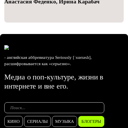
Анастасия Феденко, Ирина Карабач
- английская аббревиатура Seriously [ˈsɪərɪəslɪ],
расшифровывается как «серьезно».
Медиа о поп-культуре, жизни в
интернете и вне его.
КИНО
СЕРИАЛЫ
МУЗЫКА
БЛОГЕРЫ