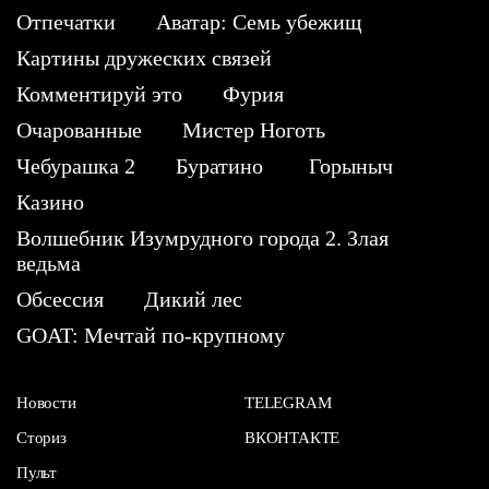
Отпечатки
Аватар: Семь убежищ
Картины дружеских связей
Комментируй это
Фурия
Очарованные
Мистер Ноготь
Чебурашка 2
Буратино
Горыныч
Казино
Волшебник Изумрудного города 2. Злая
ведьма
Обсессия
Дикий лес
GOAT: Мечтай по-крупному
Новости
TELEGRAM
Сториз
ВКОНТАКТЕ
Пульт