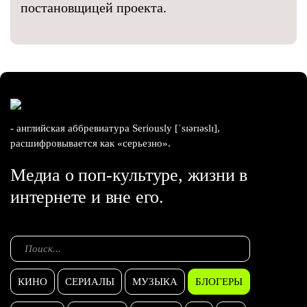
постановщицей проекта.
- английская аббревиатура Seriously [ˈsɪərɪəslɪ],
расшифровывается как «серьезно».
Медиа о поп-культуре, жизни в
интернете и вне его.
КИНО
СЕРИАЛЫ
МУЗЫКА
БЛОГЕРЫ