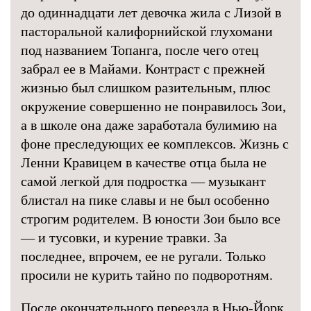
до одиннадцати лет девочка жила с Лизой в
пасторальной калифорнийской глухомани
под названием Топанга, после чего отец
забрал ее в Майами. Контраст с прежней
жизнью был слишком разительным, плюс
окружение совершенно не понравилось Зои,
а в школе она даже заработала булимию на
фоне преследующих ее комплексов. Жизнь с
Ленни Кравицем в качестве отца была не
самой легкой для подростка — музыкант
блистал на пике славы и не был особенно
строгим родителем. В юности Зои было все
— и тусовки, и курение травки. За
последнее, впрочем, ее не ругали. Только
просили не курить тайно по подворотням.
После окончательного переезда в Нью-Йорк