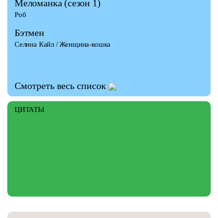
Меломанка
(сезон 1)
Роб
Бэтмен
Селина Кайл / Женщина-кошка
Смотреть весь список
ЦИТАТЫ