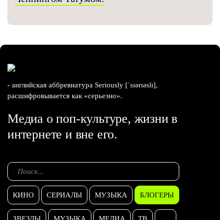
- английская аббревиатура Seriously [ˈsɪərɪəslɪ],
расшифровывается как «серьезно».
Медиа о поп-культуре, жизни в
интернете и вне его.
КИНО
СЕРИАЛЫ
МУЗЫКА
БЛОГЕРЫ
ЗВЕЗДЫ
МУЗЫКА
МЕДИА
ТВ
...