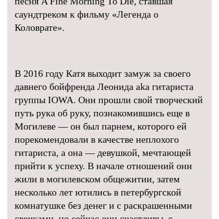
песня A Fine Morning To Die, ставшая
саундтреком к фильму «Легенда о
Коловрате».
В 2016 году Катя выходит замуж за своего
давнего бойфренда Леонида aka гитариста
группы IOWA. Они прошли свой творческий
путь рука об руку, познакомившись еще в
Могилеве — он был парнем, которого ей
порекомендовали в качестве неплохого
гитариста, а она — девушкой, мечтающей
прийти к успеху. В начале отношений они
жили в могилевском общежитии, затем
несколько лет ютились в петербургской
комнатушке без денег и с раскрашенными
свечками, но сейчас они счастливы, с