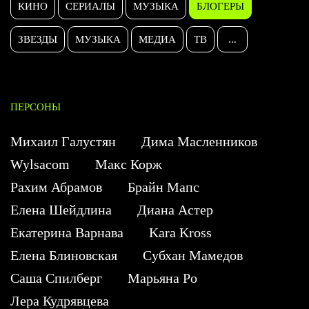
КИНО
СЕРИАЛЫ
МУЗЫКА
БЛОГЕРЫ
ЗВЕЗДЫ
МУЗЫКА
МЕДИА
ТВ
...
ПЕРСОНЫ
Михаил Галустян
Дима Масленников
Wylsacom
Макс Корж
Рахим Абрамов
Брайн Мапс
Елена Шейдлина
Диана Астер
Екатерина Варнава
Kara Kross
Елена Блиновская
Субхан Мамедов
Саша Спилберг
Марьяна Ро
Лера Кудрявцева