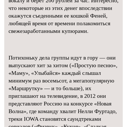
вокалу и берет 200 рублей за час. Интересно,
что некоторые из этих денег впоследствии
окажутся съеденными ее кошкой Феней,
любящей время от времени полакомиться
свежезаработанными купюрами.
Потихоньку дела группы идут в гору — они
выпускают хит за хитом («Простую песню»,
«Маму», «Улыбайся» каждый слышал
минимум раз восемьсот, а мегапопулярную
«Маршрутку» — и то больше), их
приглашают на телевидение, в 2012 они
представляют Россию на конкурсе «Новая
Волна», где команду хвалит Нелли Фуртадо,
треки IOWA становятся саундтреками
сериалов («Физрук», «Кухня», «Сладкая