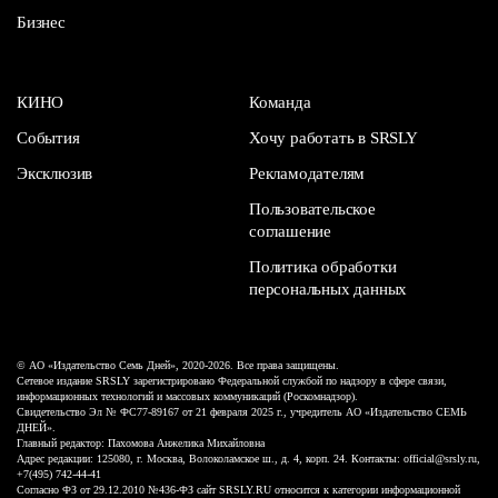
Бизнес
КИНО
Команда
События
Хочу работать в SRSLY
Эксклюзив
Рекламодателям
Пользовательское
соглашение
Политика обработки
персональных данных
© АО «Издательство Семь Дней», 2020-2026. Все права защищены.
Сетевое издание SRSLY зарегистрировано Федеральной службой по надзору в сфере связи,
информационных технологий и массовых коммуникаций (Роскомнадзор).
Свидетельство Эл № ФС77-89167 от 21 февраля 2025 г., учредитель АО «Издательство СЕМЬ
ДНЕЙ».
Главный редактор: Пахомова Анжелика Михайловна
Адрес редакции: 125080, г. Москва, Волоколамское ш., д. 4, корп. 24. Контакты: official@srsly.ru,
+7(495) 742-44-41
Согласно ФЗ от 29.12.2010 №436-ФЗ сайт SRSLY.RU относится к категории информационной