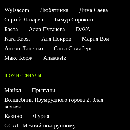
Wylsacom
Любятинка
Дина Саева
Сергей Лазарев
Тимур Сорокин
Баста
Алла Пугачева
DAVA
Kara Kross
Аня Покров
Мария Вэй
Антон Лапенко
Саша Спилберг
Макс Корж
Anastasiz
ШОУ И СЕРИАЛЫ
Майкл
Прыгуны
Волшебник Изумрудного города 2. Злая
ведьма
Казино
Фурия
GOAT: Мечтай по-крупному