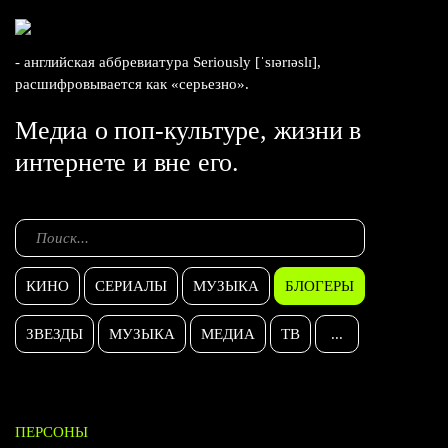
- английская аббревиатура Seriously [ˈsɪərɪəslɪ],
расшифровывается как «серьезно».
Медиа о поп-культуре, жизни в
интернете и вне его.
КИНО
СЕРИАЛЫ
МУЗЫКА
БЛОГЕРЫ
ЗВЕЗДЫ
МУЗЫКА
МЕДИА
ТВ
...
ПЕРСОНЫ