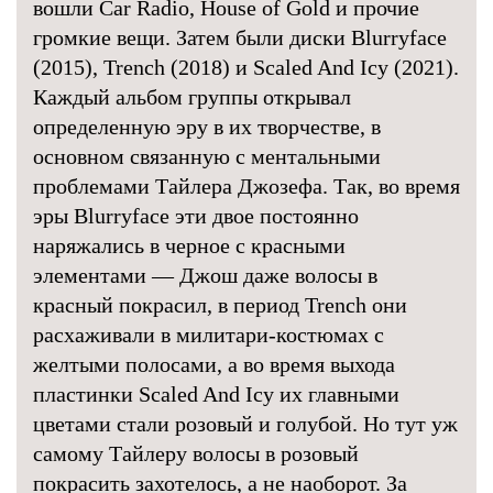
вошли Car Radio, House of Gold и прочие
громкие вещи. Затем были диски Blurryface
(2015), Trench (2018) и Scaled And Icy (2021).
Каждый альбом группы открывал
определенную эру в их творчестве, в
основном связанную с ментальными
проблемами Тайлера Джозефа. Так, во время
эры Blurryface эти двое постоянно
наряжались в черное с красными
элементами — Джош даже волосы в
красный покрасил, в период Trench они
расхаживали в милитари-костюмах с
желтыми полосами, а во время выхода
пластинки Scaled And Icy их главными
цветами стали розовый и голубой. Но тут уж
самому Тайлеру волосы в розовый
покрасить захотелось, а не наоборот. За