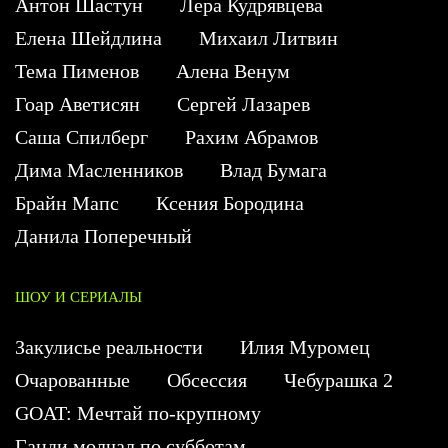
Антон Шастун
Лера Кудрявцева
Елена Шейдлина
Михаил Литвин
Тема Пименов
Алена Венум
Гоар Аветисян
Сергей Лазарев
Саша Спилберг
Рахим Абрамов
Дима Масленников
Влад Бумага
Брайн Мапс
Ксения Бородина
Данила Поперечный
ШОУ И СЕРИАЛЫ
Закулисье реальности
Илия Муромец
Очарованные
Обсессия
Чебурашка 2
GOAT: Мечтай по-крупному
Ганди молчал по субботам