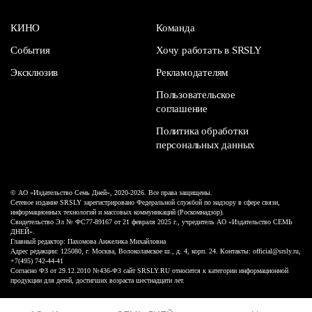
КИНО
Команда
События
Хочу работать в SRSLY
Эксклюзив
Рекламодателям
Пользовательское
соглашение
Политика обработки
персональных данных
© АО «Издательство Семь Дней», 2020-2026. Все права защищены.
Сетевое издание SRSLY зарегистрировано Федеральной службой по надзору в сфере связи,
информационных технологий и массовых коммуникаций (Роскомнадзор).
Свидетельство Эл № ФС77-89167 от 21 февраля 2025 г., учредитель АО «Издательство СЕМЬ
ДНЕЙ».
Главный редактор: Пахомова Анжелика Михайловна
Адрес редакции: 125080, г. Москва, Волоколамское ш., д. 4, корп. 24. Контакты: official@srsly.ru,
+7(495) 742-44-41
Согласно ФЗ от 29.12.2010 №436-ФЗ сайт SRSLY.RU относится к категории информационной
продукции для детей, достигших возраста шестнадцати лет.
Design by White Russian