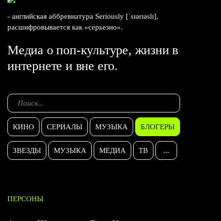
- английская аббревиатура Seriously [ˈsɪərɪəslɪ],
расшифровывается как «серьезно».
Медиа о поп-культуре, жизни в
интернете и вне его.
КИНО
СЕРИАЛЫ
МУЗЫКА
БЛОГЕРЫ
ЗВЕЗДЫ
МУЗЫКА
МЕДИА
ТВ
...
ПЕРСОНЫ