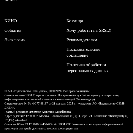
КИНО
Команда
События
Хочу работать в SRSLY
Эксклюзив
Рекламодателям
Пользовательское
соглашение
Политика обработки
персональных данных
© АО «Издательство Семь Дней», 2020-2026. Все права защищены.
Сетевое издание SRSLY зарегистрировано Федеральной службой по надзору в сфере связи,
информационных технологий и массовых коммуникаций (Роскомнадзор).
Свидетельство Эл № ФС77-89167 от 21 февраля 2025 г., учредитель АО «Издательство СЕМЬ
ДНЕЙ».
Главный редактор: Пахомова Анжелика Михайловна
Адрес редакции: 125080, г. Москва, Волоколамское ш., д. 4, корп. 24. Контакты: official@srsly.ru,
+7(495) 742-44-41
Согласно ФЗ от 29.12.2010 №436-ФЗ сайт SRSLY.RU относится к категории информационной
продукции для детей, достигших возраста шестнадцати лет.