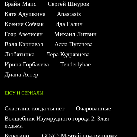
Брайн Мапс
Сергей Шнуров
Катя Адушкина
Anastasiz
Ксения Собчак
Ида Галич
Гоар Аветисян
Михаил Литвин
Валя Карнавал
Алла Пугачева
Любятинка
Лера Кудрявцева
Ирина Горбачева
Tenderlybae
Диана Астер
ШОУ И СЕРИАЛЫ
Счастлив, когда ты нет
Очарованные
Волшебник Изумрудного города 2. Злая
ведьма
Буратино
GOAT: Мечтай по-крупному